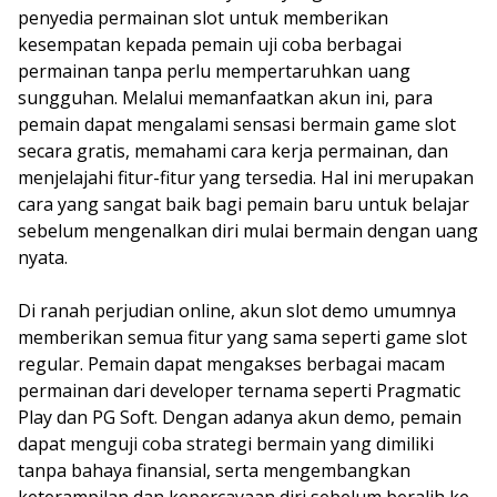
penyedia permainan slot untuk memberikan
kesempatan kepada pemain uji coba berbagai
permainan tanpa perlu mempertaruhkan uang
sungguhan. Melalui memanfaatkan akun ini, para
pemain dapat mengalami sensasi bermain game slot
secara gratis, memahami cara kerja permainan, dan
menjelajahi fitur-fitur yang tersedia. Hal ini merupakan
cara yang sangat baik bagi pemain baru untuk belajar
sebelum mengenalkan diri mulai bermain dengan uang
nyata.
Di ranah perjudian online, akun slot demo umumnya
memberikan semua fitur yang sama seperti game slot
regular. Pemain dapat mengakses berbagai macam
permainan dari developer ternama seperti Pragmatic
Play dan PG Soft. Dengan adanya akun demo, pemain
dapat menguji coba strategi bermain yang dimiliki
tanpa bahaya finansial, serta mengembangkan