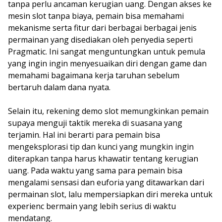
tanpa perlu ancaman kerugian uang. Dengan akses ke
mesin slot tanpa biaya, pemain bisa memahami
mekanisme serta fitur dari berbagai berbagai jenis
permainan yang disediakan oleh penyedia seperti
Pragmatic. Ini sangat menguntungkan untuk pemula
yang ingin ingin menyesuaikan diri dengan game dan
memahami bagaimana kerja taruhan sebelum
bertaruh dalam dana nyata.
Selain itu, rekening demo slot memungkinkan pemain
supaya menguji taktik mereka di suasana yang
terjamin. Hal ini berarti para pemain bisa
mengeksplorasi tip dan kunci yang mungkin ingin
diterapkan tanpa harus khawatir tentang kerugian
uang. Pada waktu yang sama para pemain bisa
mengalami sensasi dan euforia yang ditawarkan dari
permainan slot, lalu mempersiapkan diri mereka untuk
experienc bermain yang lebih serius di waktu
mendatang.