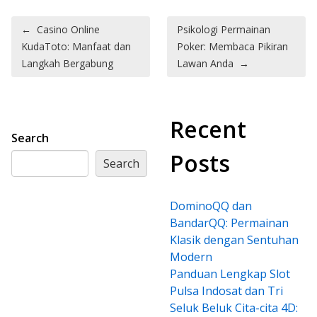
Post navigation
←
Casino Online
Psikologi Permainan
KudaToto: Manfaat dan
Poker: Membaca Pikiran
Langkah Bergabung
Lawan Anda
→
Recent
Search
Posts
Search
DominoQQ dan
BandarQQ: Permainan
Klasik dengan Sentuhan
Modern
Panduan Lengkap Slot
Pulsa Indosat dan Tri
Seluk Beluk Cita-cita 4D: