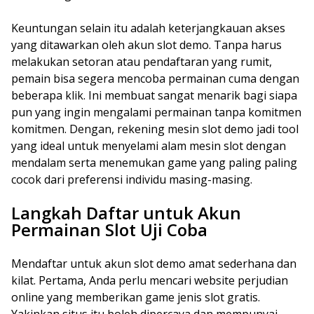
Keuntungan selain itu adalah keterjangkauan akses
yang ditawarkan oleh akun slot demo. Tanpa harus
melakukan setoran atau pendaftaran yang rumit,
pemain bisa segera mencoba permainan cuma dengan
beberapa klik. Ini membuat sangat menarik bagi siapa
pun yang ingin mengalami permainan tanpa komitmen
komitmen. Dengan, rekening mesin slot demo jadi tool
yang ideal untuk menyelami alam mesin slot dengan
mendalam serta menemukan game yang paling paling
cocok dari preferensi individu masing-masing.
Langkah Daftar untuk Akun
Permainan Slot Uji Coba
Mendaftar untuk akun slot demo amat sederhana dan
kilat. Pertama, Anda perlu mencari website perjudian
online yang memberikan game jenis slot gratis.