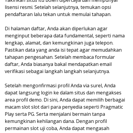
Yakinkan situs itu boleh dipercaya dan mempunyai
lisensi resmi. Setelah selanjutnya, temukan opsi
pendaftaran lalu tekan untuk memulai tahapan.
Di halaman daftar, Anda akan diperlukan agar
menginput beberapa data fundamental, seperti nama
lengkap, alamat, dan kemungkinan juga telepon.
Pastikan data yang anda isi tepat agar memudahkan
tahapan pengesahan. Setelah membaca formular
daftar, Anda biasanya bakal mendapatkan email
verifikasi sebagai langkah langkah selanjutnya.
Setelah mengonfirmasi profil Anda via surel, Anda
dapat langsung login ke dalam situs dan mengakses
area profil demo. Di sini, Anda dapat memilih berbagai
macam slot slot dari para penyedia seperti Pragmatic
Play serta PG. Serta menjalani bermain tanpa
kemungkinan kehilangan dana. Dengan profil
permainan slot uji coba, Anda dapat mengasah