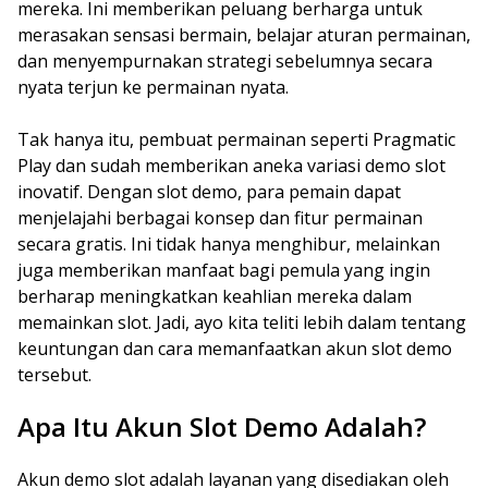
mereka. Ini memberikan peluang berharga untuk
merasakan sensasi bermain, belajar aturan permainan,
dan menyempurnakan strategi sebelumnya secara
nyata terjun ke permainan nyata.
Tak hanya itu, pembuat permainan seperti Pragmatic
Play dan sudah memberikan aneka variasi demo slot
inovatif. Dengan slot demo, para pemain dapat
menjelajahi berbagai konsep dan fitur permainan
secara gratis. Ini tidak hanya menghibur, melainkan
juga memberikan manfaat bagi pemula yang ingin
berharap meningkatkan keahlian mereka dalam
memainkan slot. Jadi, ayo kita teliti lebih dalam tentang
keuntungan dan cara memanfaatkan akun slot demo
tersebut.
Apa Itu Akun Slot Demo Adalah?
Akun demo slot adalah layanan yang disediakan oleh