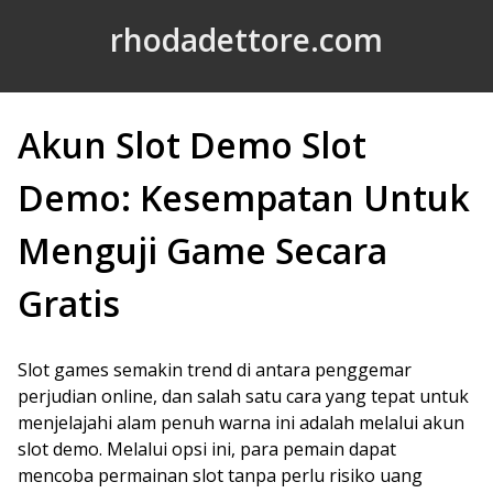
Skip to Content
rhodadettore.com
Akun Slot Demo Slot
Demo: Kesempatan Untuk
Menguji Game Secara
Gratis
Slot games semakin trend di antara penggemar
perjudian online, dan salah satu cara yang tepat untuk
menjelajahi alam penuh warna ini adalah melalui akun
slot demo. Melalui opsi ini, para pemain dapat
mencoba permainan slot tanpa perlu risiko uang