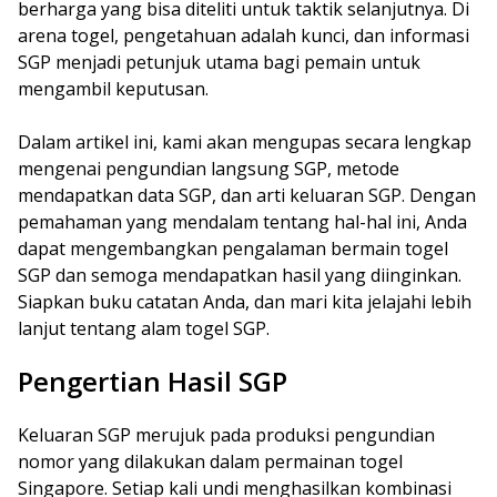
berharga yang bisa diteliti untuk taktik selanjutnya. Di
arena togel, pengetahuan adalah kunci, dan informasi
SGP menjadi petunjuk utama bagi pemain untuk
mengambil keputusan.
Dalam artikel ini, kami akan mengupas secara lengkap
mengenai pengundian langsung SGP, metode
mendapatkan data SGP, dan arti keluaran SGP. Dengan
pemahaman yang mendalam tentang hal-hal ini, Anda
dapat mengembangkan pengalaman bermain togel
SGP dan semoga mendapatkan hasil yang diinginkan.
Siapkan buku catatan Anda, dan mari kita jelajahi lebih
lanjut tentang alam togel SGP.
Pengertian Hasil SGP
Keluaran SGP merujuk pada produksi pengundian
nomor yang dilakukan dalam permainan togel
Singapore. Setiap kali undi menghasilkan kombinasi