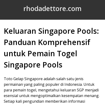
Skip to Content
rhodadettore.com
Keluaran Singapore Pools:
Panduan Komprehensif
untuk Pemain Togel
Singapore Pools
Toto Gelap Singapore adalah salah satu jenis
permainan yang paling populer di Indonesia. Untuk
para pemain togel, mengetahui keluaran SGP menjadi
esensial untuk mengoptimalkan kesempatan menang.
Setiap kali pengundian memberikan informasi