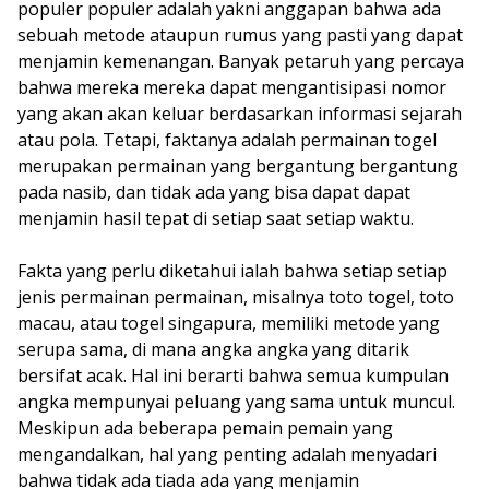
populer populer adalah yakni anggapan bahwa ada
sebuah metode ataupun rumus yang pasti yang dapat
menjamin kemenangan. Banyak petaruh yang percaya
bahwa mereka mereka dapat mengantisipasi nomor
yang akan akan keluar berdasarkan informasi sejarah
atau pola. Tetapi, faktanya adalah permainan togel
merupakan permainan yang bergantung bergantung
pada nasib, dan tidak ada yang bisa dapat dapat
menjamin hasil tepat di setiap saat setiap waktu.
Fakta yang perlu diketahui ialah bahwa setiap setiap
jenis permainan permainan, misalnya toto togel, toto
macau, atau togel singapura, memiliki metode yang
serupa sama, di mana angka angka yang ditarik
bersifat acak. Hal ini berarti bahwa semua kumpulan
angka mempunyai peluang yang sama untuk muncul.
Meskipun ada beberapa pemain pemain yang
mengandalkan, hal yang penting adalah menyadari
bahwa tidak ada tiada ada yang menjamin