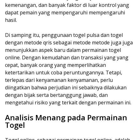
kemenangan, dan banyak faktor di luar kontrol yang
dapat pemain yang mempengaruhi mempengaruhi
hasil.
Di samping itu, penggunaan togel pulsa dan togel
dengan metode qris sebagai metode metode juga juga
menunjukkan aspek baru dalam permainan togel
online. Dengan kemudahan dan transaksi yang yang
cepat, banyak orang yang memperlihatkan
ketertarikan untuk coba peruntungannya. Tetapi,
terlepas dari kenyamanan kenyamanan, perlu
diingatkan bahwa perjudian ini sebaiknya dilakukan
dengan bijak serta bertanggung jawab, dan
mengetahui risiko yang terkait dengan permainan ini.
Analisis Menang pada Permainan
Togel