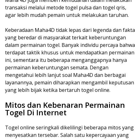
Maha 4D juga memberi kemudahan dalam melakukan
transaksi melalui metode togel pulsa dan togel qris,
agar lebih mudah pemain untuk melakukan taruhan.
Keberadaan Maha4D tidak lepas dari legenda dan fakta
yang beredar di masyarakat terkait keberuntungan
dalam permainan togel. Banyak individu percaya bahwa
terdapat taktik khusus untuk mendapatkan permainan
ini, sementara itu beberapa menganggapnya hanya
permainan keberuntungan semata. Dengan
mengetahui lebih lanjut soal Maha4D dan berbagai
layanannya, pemain diharapkan mengambil keputusan
yang lebih bijak ketika bertaruh togel online.
Mitos dan Kebenaran Permainan
Togel Di Internet
Togel online seringkali dikelilingi beberapa mitos yang
menyesatkan tersebar. Salah satu kepercayaan yang