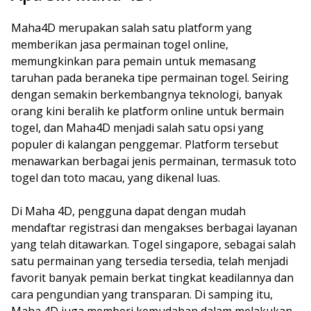
Maha4D merupakan salah satu platform yang
memberikan jasa permainan togel online,
memungkinkan para pemain untuk memasang
taruhan pada beraneka tipe permainan togel. Seiring
dengan semakin berkembangnya teknologi, banyak
orang kini beralih ke platform online untuk bermain
togel, dan Maha4D menjadi salah satu opsi yang
populer di kalangan penggemar. Platform tersebut
menawarkan berbagai jenis permainan, termasuk toto
togel dan toto macau, yang dikenal luas.
Di Maha 4D, pengguna dapat dengan mudah
mendaftar registrasi dan mengakses berbagai layanan
yang telah ditawarkan. Togel singapore, sebagai salah
satu permainan yang tersedia tersedia, telah menjadi
favorit banyak pemain berkat tingkat keadilannya dan
cara pengundian yang transparan. Di samping itu,