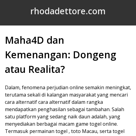
Skip to Content
rhodadettore.com
Maha4D dan
Kemenangan: Dongeng
atau Realita?
Dalam, fenomena perjudian online semakin meningkat,
terutama sekali di kalangan masyarakat yang mencari
cara alternatif cara alternatif dalam rangka
mendapatkan penghasilan sebagai tambahan. Salah
satu platform yang sedang naik daun adalah, yang
menyediakan berbagai macam game togel online.
Termasuk permainan togel , toto Macau, serta togel