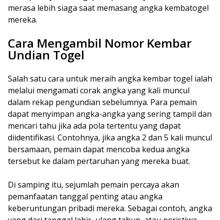
merasa lebih siaga saat memasang angka kembatogel
mereka.
Cara Mengambil Nomor Kembar
Undian Togel
Salah satu cara untuk meraih angka kembar togel ialah
melalui mengamati corak angka yang kali muncul
dalam rekap pengundian sebelumnya. Para pemain
dapat menyimpan angka-angka yang sering tampil dan
mencari tahu jika ada pola tertentu yang dapat
diidentifikasi. Contohnya, jika angka 2 dan 5 kali muncul
bersamaan, pemain dapat mencoba kedua angka
tersebut ke dalam pertaruhan yang mereka buat.
Di samping itu, sejumlah pemain percaya akan
pemanfaatan tanggal penting atau angka
keberuntungan pribadi mereka. Sebagai contoh, angka