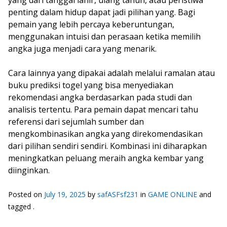
yang dari tanggal lahir, ulang tahun, atau peristiwa
penting dalam hidup dapat jadi pilihan yang. Bagi
pemain yang lebih percaya keberuntungan,
menggunakan intuisi dan perasaan ketika memilih
angka juga menjadi cara yang menarik.
Cara lainnya yang dipakai adalah melalui ramalan atau
buku prediksi togel yang bisa menyediakan
rekomendasi angka berdasarkan pada studi dan
analisis tertentu. Para pemain dapat mencari tahu
referensi dari sejumlah sumber dan
mengkombinasikan angka yang direkomendasikan
dari pilihan sendiri sendiri. Kombinasi ini diharapkan
meningkatkan peluang meraih angka kembar yang
diinginkan.
Posted on
July 19, 2025
by
safASFsf231
in
GAME ONLINE
and
tagged .