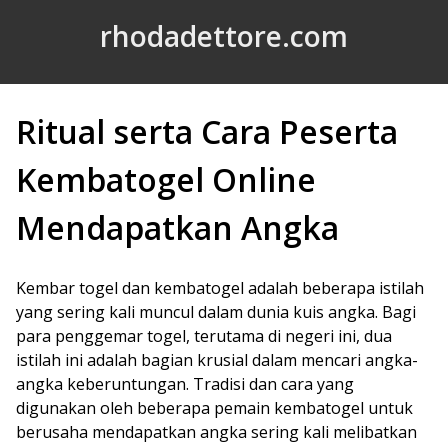
Skip to Content
rhodadettore.com
Ritual serta Cara Peserta
Kembatogel Online
Mendapatkan Angka
Kembar togel dan kembatogel adalah beberapa istilah
yang sering kali muncul dalam dunia kuis angka. Bagi
para penggemar togel, terutama di negeri ini, dua
istilah ini adalah bagian krusial dalam mencari angka-
angka keberuntungan. Tradisi dan cara yang
digunakan oleh beberapa pemain kembatogel untuk
berusaha mendapatkan angka sering kali melibatkan