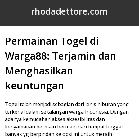
Skip to Content
rhodadettore.com
Permainan Togel di
Warga88: Terjamin dan
Menghasilkan
keuntungan
Togel telah menjadi sebagian dari jenis hiburan yang
terkenal dalam sekalangan warga Indonesia. Dengan
adanya kemudahan akses aksesibilitas dan
kenyamanan bermain bermain dari tempat tinggal,
banyak yg berpindah ke opsi ini untuk meraih