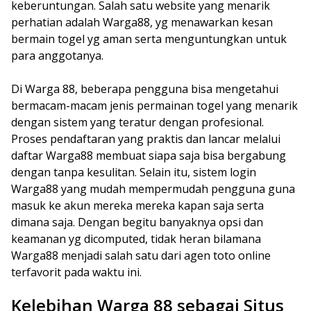
keberuntungan. Salah satu website yang menarik
perhatian adalah Warga88, yg menawarkan kesan
bermain togel yg aman serta menguntungkan untuk
para anggotanya.
Di Warga 88, beberapa pengguna bisa mengetahui
bermacam-macam jenis permainan togel yang menarik
dengan sistem yang teratur dengan profesional.
Proses pendaftaran yang praktis dan lancar melalui
daftar Warga88 membuat siapa saja bisa bergabung
dengan tanpa kesulitan. Selain itu, sistem login
Warga88 yang mudah mempermudah pengguna guna
masuk ke akun mereka mereka kapan saja serta
dimana saja. Dengan begitu banyaknya opsi dan
keamanan yg dicomputed, tidak heran bilamana
Warga88 menjadi salah satu dari agen toto online
terfavorit pada waktu ini.
Kelebihan Warga 88 sebagai Situs