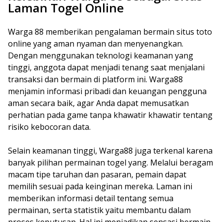
Laman Togel Online
Warga 88 memberikan pengalaman bermain situs toto
online yang aman nyaman dan menyenangkan.
Dengan menggunakan teknologi keamanan yang
tinggi, anggota dapat menjadi tenang saat menjalani
transaksi dan bermain di platform ini. Warga88
menjamin informasi pribadi dan keuangan pengguna
aman secara baik, agar Anda dapat memusatkan
perhatian pada game tanpa khawatir khawatir tentang
risiko kebocoran data.
Selain keamanan tinggi, Warga88 juga terkenal karena
banyak pilihan permainan togel yang. Melalui beragam
macam tipe taruhan dan pasaran, pemain dapat
memilih sesuai pada keinginan mereka. Laman ini
memberikan informasi detail tentang semua
permainan, serta statistik yaitu membantu dalam