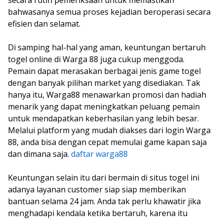
secara rutin pemeriksaan untuk memastikan
bahwasanya semua proses kejadian beroperasi secara
efisien dan selamat.
Di samping hal-hal yang aman, keuntungan bertaruh
togel online di Warga 88 juga cukup menggoda.
Pemain dapat merasakan berbagai jenis game togel
dengan banyak pilihan market yang disediakan. Tak
hanya itu, Warga88 menawarkan promosi dan hadiah
menarik yang dapat meningkatkan peluang pemain
untuk mendapatkan keberhasilan yang lebih besar.
Melalui platform yang mudah diakses dari login Warga
88, anda bisa dengan cepat memulai game kapan saja
dan dimana saja.
daftar warga88
Keuntungan selain itu dari bermain di situs togel ini
adanya layanan customer siap siap memberikan
bantuan selama 24 jam. Anda tak perlu khawatir jika
menghadapi kendala ketika bertaruh, karena itu