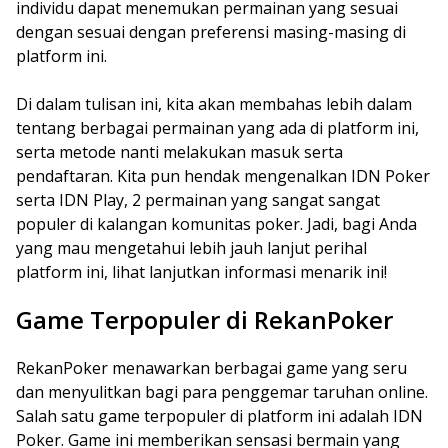
individu dapat menemukan permainan yang sesuai
dengan sesuai dengan preferensi masing-masing di
platform ini.
Di dalam tulisan ini, kita akan membahas lebih dalam
tentang berbagai permainan yang ada di platform ini,
serta metode nanti melakukan masuk serta
pendaftaran. Kita pun hendak mengenalkan IDN Poker
serta IDN Play, 2 permainan yang sangat sangat
populer di kalangan komunitas poker. Jadi, bagi Anda
yang mau mengetahui lebih jauh lanjut perihal
platform ini, lihat lanjutkan informasi menarik ini!
Game Terpopuler di RekanPoker
RekanPoker menawarkan berbagai game yang seru
dan menyulitkan bagi para penggemar taruhan online.
Salah satu game terpopuler di platform ini adalah IDN
Poker. Game ini memberikan sensasi bermain yang