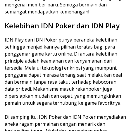
mengenai member baru. Semoga bermain dan
semangat mendapatkan kemenangan!
Kelebihan IDN Poker dan IDN Play
IDN Play dan IDN Poker punya beraneka kelebihan
sehingga menjadikannya pilihan teratas bagi para
penggemar game kartu online. Di antara kelebihan
principle adalah keamanan dan kenyamanan dari
tersedia. Melalui teknologi enkripsi yang mumpuni,
pengguna dapat merasa tenang saat melakukan deal
dan bermain tanpa rasa takut terhadap kebocoran
data pribadi. Mekanisme masuk rekanpoker juga
dipersiapkan mudah dan cepat, yang memungkinkan
pemain untuk segera terhubung ke game favoritnya.
Di samping itu, IDN Poker dan IDN Poker menyediakan
aneka ragam permainan dengan menarik dan