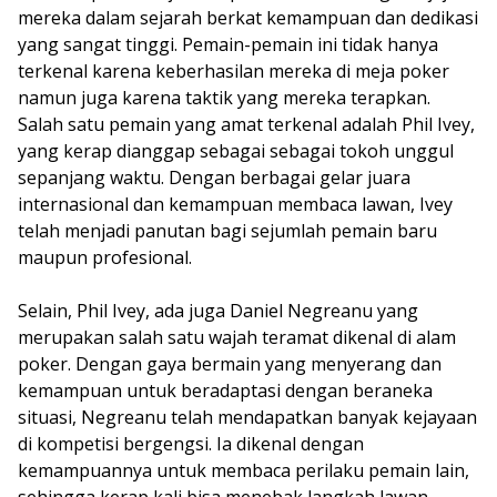
mereka dalam sejarah berkat kemampuan dan dedikasi
yang sangat tinggi. Pemain-pemain ini tidak hanya
terkenal karena keberhasilan mereka di meja poker
namun juga karena taktik yang mereka terapkan.
Salah satu pemain yang amat terkenal adalah Phil Ivey,
yang kerap dianggap sebagai sebagai tokoh unggul
sepanjang waktu. Dengan berbagai gelar juara
internasional dan kemampuan membaca lawan, Ivey
telah menjadi panutan bagi sejumlah pemain baru
maupun profesional.
Selain, Phil Ivey, ada juga Daniel Negreanu yang
merupakan salah satu wajah teramat dikenal di alam
poker. Dengan gaya bermain yang menyerang dan
kemampuan untuk beradaptasi dengan beraneka
situasi, Negreanu telah mendapatkan banyak kejayaan
di kompetisi bergengsi. Ia dikenal dengan
kemampuannya untuk membaca perilaku pemain lain,