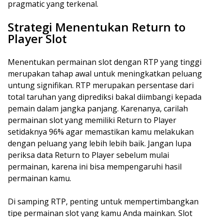
pragmatic yang terkenal.
Strategi Menentukan Return to
Player Slot
Menentukan permainan slot dengan RTP yang tinggi
merupakan tahap awal untuk meningkatkan peluang
untung signifikan. RTP merupakan persentase dari
total taruhan yang diprediksi bakal diimbangi kepada
pemain dalam jangka panjang. Karenanya, carilah
permainan slot yang memiliki Return to Player
setidaknya 96% agar memastikan kamu melakukan
dengan peluang yang lebih lebih baik. Jangan lupa
periksa data Return to Player sebelum mulai
permainan, karena ini bisa mempengaruhi hasil
permainan kamu.
Di samping RTP, penting untuk mempertimbangkan
tipe permainan slot yang kamu Anda mainkan. Slot