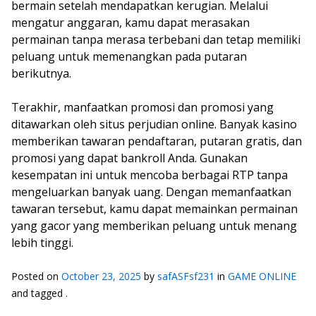
bermain setelah mendapatkan kerugian. Melalui
mengatur anggaran, kamu dapat merasakan
permainan tanpa merasa terbebani dan tetap memiliki
peluang untuk memenangkan pada putaran
berikutnya.
Terakhir, manfaatkan promosi dan promosi yang
ditawarkan oleh situs perjudian online. Banyak kasino
memberikan tawaran pendaftaran, putaran gratis, dan
promosi yang dapat bankroll Anda. Gunakan
kesempatan ini untuk mencoba berbagai RTP tanpa
mengeluarkan banyak uang. Dengan memanfaatkan
tawaran tersebut, kamu dapat memainkan permainan
yang gacor yang memberikan peluang untuk menang
lebih tinggi.
Posted on
October 23, 2025
by
safASFsf231
in
GAME ONLINE
and tagged .