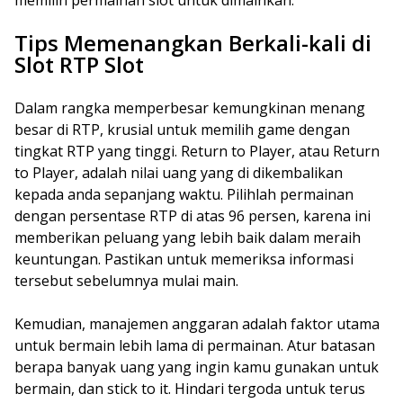
memilih permainan slot untuk dimainkan.
Tips Memenangkan Berkali-kali di
Slot RTP Slot
Dalam rangka memperbesar kemungkinan menang
besar di RTP, krusial untuk memilih game dengan
tingkat RTP yang tinggi. Return to Player, atau Return
to Player, adalah nilai uang yang di dikembalikan
kepada anda sepanjang waktu. Pilihlah permainan
dengan persentase RTP di atas 96 persen, karena ini
memberikan peluang yang lebih baik dalam meraih
keuntungan. Pastikan untuk memeriksa informasi
tersebut sebelumnya mulai main.
Kemudian, manajemen anggaran adalah faktor utama
untuk bermain lebih lama di permainan. Atur batasan
berapa banyak uang yang ingin kamu gunakan untuk
bermain, dan stick to it. Hindari tergoda untuk terus