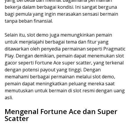
yang berbeda dan melihat bagaimana permainan
bekerja dalam berbagai kondisi. Ini sangat berguna
bagi pemula yang ingin merasakan sensasi bermain
tanpa beban finansial.
Selain itu, slot demo juga memungkinkan pemain
untuk menjelajahi berbagai tema dan fitur yang
ditawarkan oleh penyedia permainan seperti Pragmatic
Play. Dengan demikian, pemain dapat menemukan slot
gacor seperti Fortune Ace super scatter, yang terkenal
dengan potensi payout yang tinggi. Dengan
memahami berbagai permainan melalui slot demo,
pemain dapat meningkatkan peluang mereka saat
memutuskan untuk bermain di slot resmi dengan uang
asli.
Mengenal Fortune Ace dan Super
Scatter