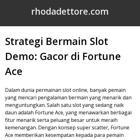
Skip to Content
rhodadettore.com
Strategi Bermain Slot
Demo: Gacor di Fortune
Ace
Dalam dunia permainan slot online, banyak pemain
yang mencari pengalaman bermain yang menarik dan
menguntungkan. Salah satu slot yang sedang naik
daun adalah Fortune Ace, yang menawarkan berbagai
fitur menarik serta peluang besar untuk meraih
kemenangan. Dengan konsep super scatter, Fortune
Ace memberikan kesempatan kepada para pemain