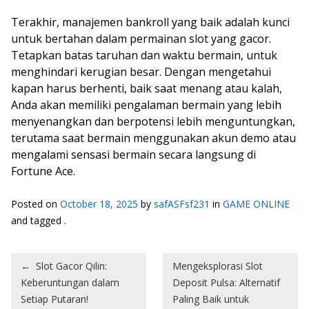
Terakhir, manajemen bankroll yang baik adalah kunci
untuk bertahan dalam permainan slot yang gacor.
Tetapkan batas taruhan dan waktu bermain, untuk
menghindari kerugian besar. Dengan mengetahui
kapan harus berhenti, baik saat menang atau kalah,
Anda akan memiliki pengalaman bermain yang lebih
menyenangkan dan berpotensi lebih menguntungkan,
terutama saat bermain menggunakan akun demo atau
mengalami sensasi bermain secara langsung di
Fortune Ace.
Posted on
October 18, 2025
by
safASFsf231
in
GAME ONLINE
and tagged .
Post navigation
←
Slot Gacor Qilin:
Mengeksplorasi Slot
Keberuntungan dalam
Deposit Pulsa: Alternatif
Setiap Putaran!
Paling Baik untuk