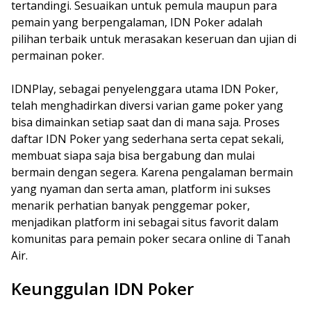
tertandingi. Sesuaikan untuk pemula maupun para
pemain yang berpengalaman, IDN Poker adalah
pilihan terbaik untuk merasakan keseruan dan ujian di
permainan poker.
IDNPlay, sebagai penyelenggara utama IDN Poker,
telah menghadirkan diversi varian game poker yang
bisa dimainkan setiap saat dan di mana saja. Proses
daftar IDN Poker yang sederhana serta cepat sekali,
membuat siapa saja bisa bergabung dan mulai
bermain dengan segera. Karena pengalaman bermain
yang nyaman dan serta aman, platform ini sukses
menarik perhatian banyak penggemar poker,
menjadikan platform ini sebagai situs favorit dalam
komunitas para pemain poker secara online di Tanah
Air.
Keunggulan IDN Poker