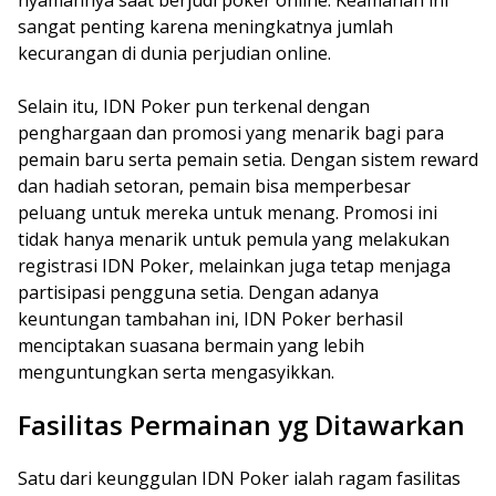
nyamannya saat berjudi poker online. Keamanan ini
sangat penting karena meningkatnya jumlah
kecurangan di dunia perjudian online.
Selain itu, IDN Poker pun terkenal dengan
penghargaan dan promosi yang menarik bagi para
pemain baru serta pemain setia. Dengan sistem reward
dan hadiah setoran, pemain bisa memperbesar
peluang untuk mereka untuk menang. Promosi ini
tidak hanya menarik untuk pemula yang melakukan
registrasi IDN Poker, melainkan juga tetap menjaga
partisipasi pengguna setia. Dengan adanya
keuntungan tambahan ini, IDN Poker berhasil
menciptakan suasana bermain yang lebih
menguntungkan serta mengasyikkan.
Fasilitas Permainan yg Ditawarkan
Satu dari keunggulan IDN Poker ialah ragam fasilitas