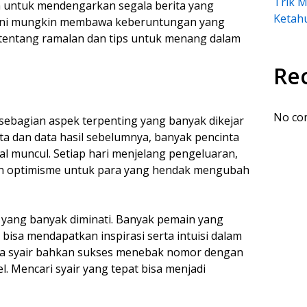
Trik M
 untuk mendengarkan segala berita yang
Ketah
ri ini mungkin membawa keberuntungan yang
uh tentang ramalan dan tips untuk menang dalam
Re
No co
 sebagian aspek terpenting yang banyak dikejar
a dan data hasil sebelumnya, banyak pencinta
 muncul. Setiap hari menjelang pengeluaran,
n optimisme untuk para yang hendak mengubah
n yang banyak diminati. Banyak pemain yang
bisa mendapatkan inspirasi serta intuisi dalam
pa syair bahkan sukses menebak nomor dengan
. Mencari syair yang tepat bisa menjadi