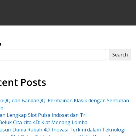
h
Search
cent Posts
oQQ dan BandarQQ: Permainan Klasik dengan Sentuhan
rn
n Lengkap Slot Pulsa Indosat dan Tri
Beluk Cita-cita 4D: Kiat Menang Lomba
suri Dunia Rubah 4D: Inovasi Terkini dalam Teknologi