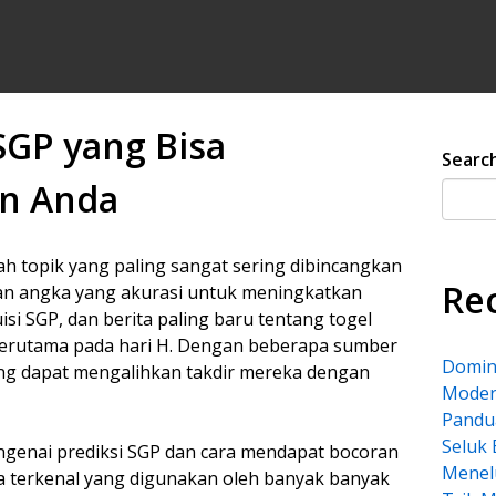
 SGP yang Bisa
Searc
n Anda
ah topik yang paling sangat sering dibincangkan
Re
kan angka yang akurasi untuk meningkatkan
i SGP, dan berita paling baru tentang togel
 terutama pada hari H. Dengan beberapa sumber
Domin
ang dapat mengalihkan takdir mereka dengan
Mode
Pandua
Seluk 
engenai prediksi SGP dan cara mendapat bocoran
Menelu
ra terkenal yang digunakan oleh banyak banyak