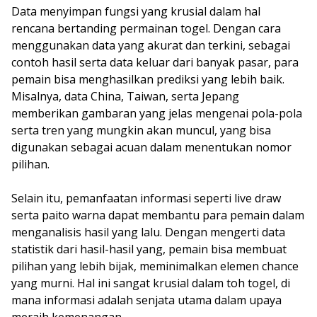
Data menyimpan fungsi yang krusial dalam hal
rencana bertanding permainan togel. Dengan cara
menggunakan data yang akurat dan terkini, sebagai
contoh hasil serta data keluar dari banyak pasar, para
pemain bisa menghasilkan prediksi yang lebih baik.
Misalnya, data China, Taiwan, serta Jepang
memberikan gambaran yang jelas mengenai pola-pola
serta tren yang mungkin akan muncul, yang bisa
digunakan sebagai acuan dalam menentukan nomor
pilihan.
Selain itu, pemanfaatan informasi seperti live draw
serta paito warna dapat membantu para pemain dalam
menganalisis hasil yang lalu. Dengan mengerti data
statistik dari hasil-hasil yang, pemain bisa membuat
pilihan yang lebih bijak, meminimalkan elemen chance
yang murni. Hal ini sangat krusial dalam toh togel, di
mana informasi adalah senjata utama dalam upaya