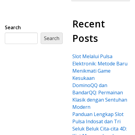
Recent
Search
Posts
Search
Slot Melalui Pulsa
Elektronik: Metode Baru
Menikmati Game
Kesukaan
DominoQQ dan
BandarQQ: Permainan
Klasik dengan Sentuhan
Modern
Panduan Lengkap Slot
Pulsa Indosat dan Tri
Seluk Beluk Cita-cita 4D: