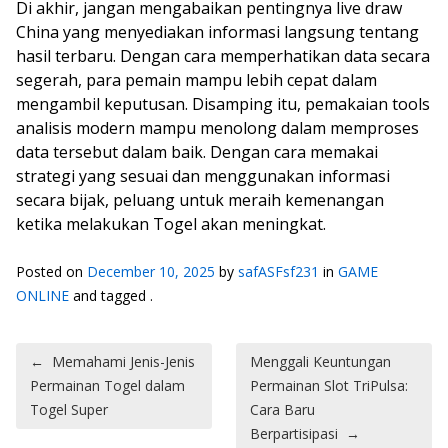
Di akhir, jangan mengabaikan pentingnya live draw
China yang menyediakan informasi langsung tentang
hasil terbaru. Dengan cara memperhatikan data secara
segerah, para pemain mampu lebih cepat dalam
mengambil keputusan. Disamping itu, pemakaian tools
analisis modern mampu menolong dalam memproses
data tersebut dalam baik. Dengan cara memakai
strategi yang sesuai dan menggunakan informasi
secara bijak, peluang untuk meraih kemenangan
ketika melakukan Togel akan meningkat.
Posted on
December 10, 2025
by
safASFsf231
in
GAME
ONLINE
and tagged .
Post navigation
←
Memahami Jenis-Jenis
Menggali Keuntungan
Permainan Togel dalam
Permainan Slot TriPulsa:
Togel Super
Cara Baru
Berpartisipasi
→