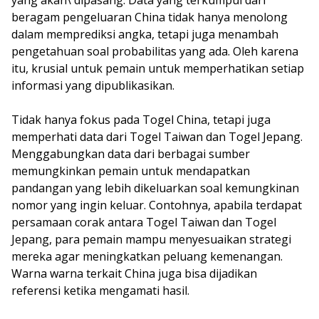
yang akan\ dipasang. Data yang terkumpul dari
beragam pengeluaran China tidak hanya menolong
dalam memprediksi angka, tetapi juga menambah
pengetahuan soal probabilitas yang ada. Oleh karena
itu, krusial untuk pemain untuk memperhatikan setiap
informasi yang dipublikasikan.
Tidak hanya fokus pada Togel China, tetapi juga
memperhati data dari Togel Taiwan dan Togel Jepang.
Menggabungkan data dari berbagai sumber
memungkinkan pemain untuk mendapatkan
pandangan yang lebih dikeluarkan soal kemungkinan
nomor yang ingin keluar. Contohnya, apabila terdapat
persamaan corak antara Togel Taiwan dan Togel
Jepang, para pemain mampu menyesuaikan strategi
mereka agar meningkatkan peluang kemenangan.
Warna warna terkait China juga bisa dijadikan
referensi ketika mengamati hasil.