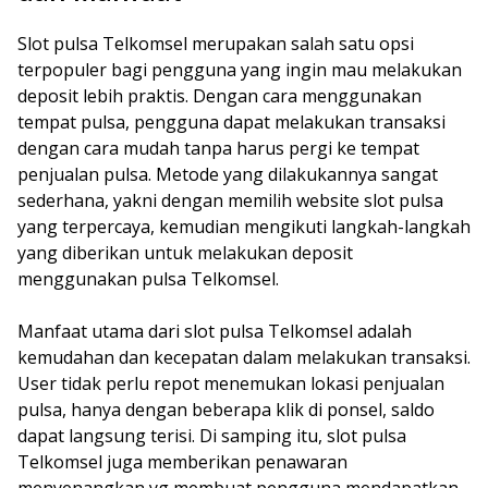
Slot pulsa Telkomsel merupakan salah satu opsi
terpopuler bagi pengguna yang ingin mau melakukan
deposit lebih praktis. Dengan cara menggunakan
tempat pulsa, pengguna dapat melakukan transaksi
dengan cara mudah tanpa harus pergi ke tempat
penjualan pulsa. Metode yang dilakukannya sangat
sederhana, yakni dengan memilih website slot pulsa
yang terpercaya, kemudian mengikuti langkah-langkah
yang diberikan untuk melakukan deposit
menggunakan pulsa Telkomsel.
Manfaat utama dari slot pulsa Telkomsel adalah
kemudahan dan kecepatan dalam melakukan transaksi.
User tidak perlu repot menemukan lokasi penjualan
pulsa, hanya dengan beberapa klik di ponsel, saldo
dapat langsung terisi. Di samping itu, slot pulsa
Telkomsel juga memberikan penawaran