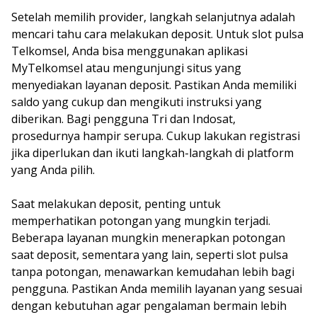
Setelah memilih provider, langkah selanjutnya adalah
mencari tahu cara melakukan deposit. Untuk slot pulsa
Telkomsel, Anda bisa menggunakan aplikasi
MyTelkomsel atau mengunjungi situs yang
menyediakan layanan deposit. Pastikan Anda memiliki
saldo yang cukup dan mengikuti instruksi yang
diberikan. Bagi pengguna Tri dan Indosat,
prosedurnya hampir serupa. Cukup lakukan registrasi
jika diperlukan dan ikuti langkah-langkah di platform
yang Anda pilih.
Saat melakukan deposit, penting untuk
memperhatikan potongan yang mungkin terjadi.
Beberapa layanan mungkin menerapkan potongan
saat deposit, sementara yang lain, seperti slot pulsa
tanpa potongan, menawarkan kemudahan lebih bagi
pengguna. Pastikan Anda memilih layanan yang sesuai
dengan kebutuhan agar pengalaman bermain lebih