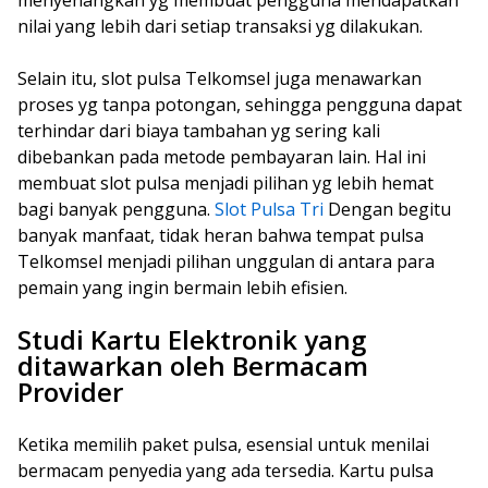
menyenangkan yg membuat pengguna mendapatkan
nilai yang lebih dari setiap transaksi yg dilakukan.
Selain itu, slot pulsa Telkomsel juga menawarkan
proses yg tanpa potongan, sehingga pengguna dapat
terhindar dari biaya tambahan yg sering kali
dibebankan pada metode pembayaran lain. Hal ini
membuat slot pulsa menjadi pilihan yg lebih hemat
bagi banyak pengguna.
Slot Pulsa Tri
Dengan begitu
banyak manfaat, tidak heran bahwa tempat pulsa
Telkomsel menjadi pilihan unggulan di antara para
pemain yang ingin bermain lebih efisien.
Studi Kartu Elektronik yang
ditawarkan oleh Bermacam
Provider
Ketika memilih paket pulsa, esensial untuk menilai
bermacam penyedia yang ada tersedia. Kartu pulsa