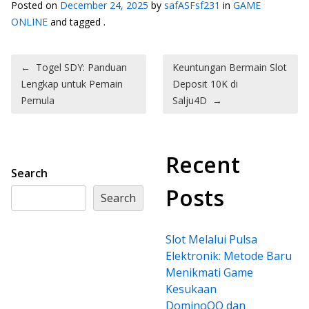
Posted on
December 24, 2025
by
safASFsf231
in
GAME
ONLINE
and tagged .
Post navigation
←
Togel SDY: Panduan
Keuntungan Bermain Slot
Lengkap untuk Pemain
Deposit 10K di
Pemula
Salju4D
→
Recent
Search
Posts
Search
Slot Melalui Pulsa
Elektronik: Metode Baru
Menikmati Game
Kesukaan
DominoQQ dan