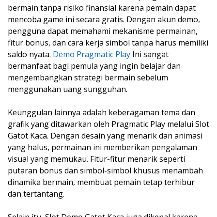
bermain tanpa risiko finansial karena pemain dapat
mencoba game ini secara gratis. Dengan akun demo,
pengguna dapat memahami mekanisme permainan,
fitur bonus, dan cara kerja simbol tanpa harus memiliki
saldo nyata.
Demo Pragmatic Play
Ini sangat
bermanfaat bagi pemula yang ingin belajar dan
mengembangkan strategi bermain sebelum
menggunakan uang sungguhan.
Keunggulan lainnya adalah keberagaman tema dan
grafik yang ditawarkan oleh Pragmatic Play melalui Slot
Gatot Kaca. Dengan desain yang menarik dan animasi
yang halus, permainan ini memberikan pengalaman
visual yang memukau. Fitur-fitur menarik seperti
putaran bonus dan simbol-simbol khusus menambah
dinamika bermain, membuat pemain tetap terhibur
dan tertantang.