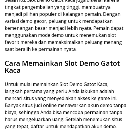
Selain itu, Slot Demo Gatot Kaca juga dikenal karena
tingkat pengembalian yang tinggi, membuatnya
menjadi pilihan populer di kalangan pemain. Dengan
variasi demo gacor, peluang untuk mendapatkan
kemenangan besar menjadi lebih nyata. Pemain dapat
menggunakan mode demo untuk menemukan slot
favorit mereka dan memaksimalkan peluang menang
saat beralih ke permainan nyata.
Cara Memainkan Slot Demo Gatot
Kaca
Untuk mulai memainkan Slot Demo Gatot Kaca,
langkah pertama yang perlu Anda lakukan adalah
mencari situs yang menyediakan akses ke game ini.
Banyak situs judi online menawarkan akun demo tanpa
biaya, sehingga Anda bisa mencoba permainan tanpa
harus mengeluarkan uang. Setelah menemukan situs
yang tepat, daftar untuk mendapatkan akun demo.