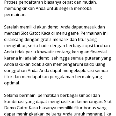
Proses pendaftaran biasanya cepat dan mudah,
memungkinkan Anda untuk segera mencoba
permainan.
Setelah memiliki akun demo, Anda dapat masuk dan
mencari Slot Gatot Kaca di menu game. Permainan ini
dirancang dengan grafis menarik dan fitur yang
menghibur, serta hadir dengan berbagai opsi taruhan.
Anda tidak perlu khawatir tentang kerugian finansial
karena ini adalah demo, sehingga semua putaran yang
Anda lakukan tidak akan mempengaruhi saldo uang
sungguhan Anda. Anda dapat mengeksplorasi semua
fitur dan mendapatkan pengalaman bermain yang
optimal.
Selama bermain, perhatikan berbagai simbol dan
kombinasi yang dapat menghasilkan kemenangan. Slot
Demo Gatot Kaca biasanya memiliki fitur bonus yang
dapat meningkatkan peluang Anda untuk menang. Jika