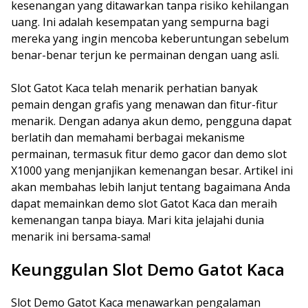
kesenangan yang ditawarkan tanpa risiko kehilangan
uang. Ini adalah kesempatan yang sempurna bagi
mereka yang ingin mencoba keberuntungan sebelum
benar-benar terjun ke permainan dengan uang asli.
Slot Gatot Kaca telah menarik perhatian banyak
pemain dengan grafis yang menawan dan fitur-fitur
menarik. Dengan adanya akun demo, pengguna dapat
berlatih dan memahami berbagai mekanisme
permainan, termasuk fitur demo gacor dan demo slot
X1000 yang menjanjikan kemenangan besar. Artikel ini
akan membahas lebih lanjut tentang bagaimana Anda
dapat memainkan demo slot Gatot Kaca dan meraih
kemenangan tanpa biaya. Mari kita jelajahi dunia
menarik ini bersama-sama!
Keunggulan Slot Demo Gatot Kaca
Slot Demo Gatot Kaca menawarkan pengalaman