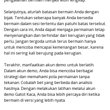
pengalaman bermain menjadi lebih lengkap.
Selanjutnya, aturlah batasan bermain Anda dengan
bijak. Tentukan seberapa banyak Anda bersedia
bermain dalam sesi tertentu dan patuhi batas tersebut.
Dengan cara ini, Anda dapat menjaga permainan tetap
menyenangkan dan terhindar dari kerugian yang tidak
perlu. Jangan tergoda untuk terus bermain hanya
untuk mencoba mencapai kemenangan besar, karena
hal ini sering kali berujung pada kerugian.
Terakhir, manfaatkan akun demo untuk berlatih.
Dalam akun demo, Anda bisa mencoba berbagai
strategi dan memahami pola permainan tanpa
tekanan. Cobalah bet yang berbeda dan analisis
hasilnya. Dengan melakukan latihan melalui akun
demo Gatot Kaca, Anda bisa lebih percaya diri ketika
bermain di versi yang lebih nyata.