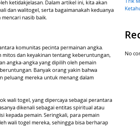
Trik M
 ketidakjelasan. Dalam artikel ini, kita akan
Ketah
ali dan walitogel, serta bagaimanakah keduanya
mencari nasib baik.
Re
 antara komunitas pecinta permainan angka.
No co
gan mitos dan keyakinan tentang keberuntungan,
n angka-angka yang dipilih oleh pemain
eberuntungan. Banyak orang yakin bahwa
an peluang mereka untuk menang dalam
ok wali togel, yang dipercaya sebagai perantara
sanya dikenali sebagai entitas spiritual atau
isi kepada pemain. Seringkali, para pemain
h wali togel mereka, sehingga bisa berharap