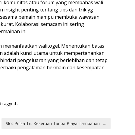
ari komunitas atau forum yang membahas wali
nsight penting tentang tips dan trik yg
ngan sesama pemain mampu membuka wawasan
akurat. Kolaborasi semacam ini sering
rmainan ini.
am memanfaatkan walitogel. Menentukan batas
gan adalah kunci utama untuk mempertahankan
indari pengeluaran yang berlebihan dan tetap
mperbaiki pengalaman bermain dan kesempatan
 tagged .
Slot Pulsa Tri: Keseruan Tanpa Biaya Tambahan
→