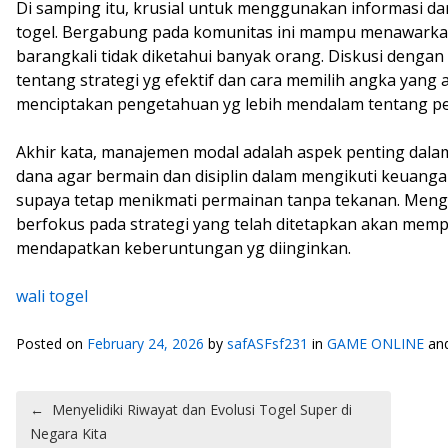
Di samping itu, krusial untuk menggunakan informasi d
togel. Bergabung pada komunitas ini mampu menawarkan i
barangkali tidak diketahui banyak orang. Diskusi de
tentang strategi yg efektif dan cara memilih angka yang 
menciptakan pengetahuan yg lebih mendalam tentang pe
Akhir kata, manajemen modal adalah aspek penting dal
dana agar bermain dan disiplin dalam mengikuti keuan
supaya tetap menikmati permainan tanpa tekanan. Mengh
berfokus pada strategi yang telah ditetapkan akan me
mendapatkan keberuntungan yg diinginkan.
wali togel
Posted on
February 24, 2026
by
safASFsf231
in
GAME ONLINE
and
Post navigation
←
Menyelidiki Riwayat dan Evolusi Togel Super di
Negara Kita