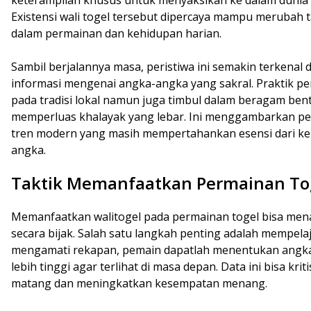
keterampilan khusus untuk menyaksikan ke dalam dunia 
Existensi wali togel tersebut dipercaya mampu merubah
dalam permainan dan kehidupan harian.
Sambil berjalannya masa, peristiwa ini semakin terkena
informasi mengenai angka-angka yang sakral. Praktik pe
pada tradisi lokal namun juga timbul dalam beragam bentu
memperluas khalayak yang lebar. Ini menggambarkan pe
tren modern yang masih mempertahankan esensi dari kebia
angka.
Taktik Memanfaatkan Permainan To
Memanfaatkan walitogel pada permainan togel bisa menaw
secara bijak. Salah satu langkah penting adalah mempela
mengamati rekapan, pemain dapatlah menentukan angk
lebih tinggi agar terlihat di masa depan. Data ini bisa kr
matang dan meningkatkan kesempatan menang.