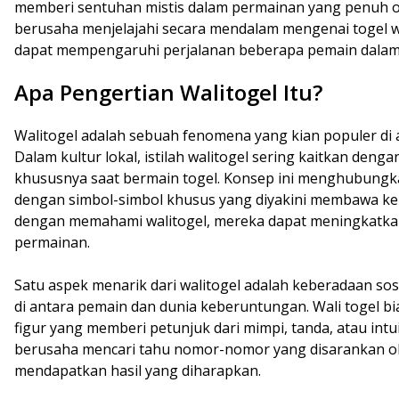
memberi sentuhan mistis dalam permainan yang penuh oleh
berusaha menjelajahi secara mendalam mengenai togel w
dapat mempengaruhi perjalanan beberapa pemain dalam 
Apa Pengertian Walitogel Itu?
Walitogel adalah sebuah fenomena yang kian populer di
Dalam kultur lokal, istilah walitogel sering kaitkan den
khususnya saat bermain togel. Konsep ini menghubungka
dengan simbol-simbol khusus yang diyakini membawa k
dengan memahami walitogel, mereka dapat meningkatk
permainan.
Satu aspek menarik dari walitogel adalah keberadaan sos
di antara pemain dan dunia keberuntungan. Wali togel bia
figur yang memberi petunjuk dari mimpi, tanda, atau intu
berusaha mencari tahu nomor-nomor yang disarankan ole
mendapatkan hasil yang diharapkan.