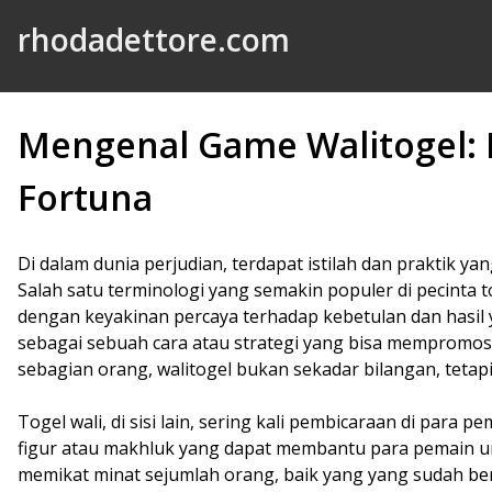
Skip to Content
rhodadettore.com
Mengenal Game Walitogel: R
Fortuna
Di dalam dunia perjudian, terdapat istilah dan praktik ya
Salah satu terminologi yang semakin populer di pecinta t
dengan keyakinan percaya terhadap kebetulan dan hasil
sebagai sebuah cara atau strategi yang bisa mempromosik
sebagian orang, walitogel bukan sekadar bilangan, tetapi
Togel wali, di sisi lain, sering kali pembicaraan di para
figur atau makhluk yang dapat membantu para pemain un
memikat minat sejumlah orang, baik yang yang sudah b