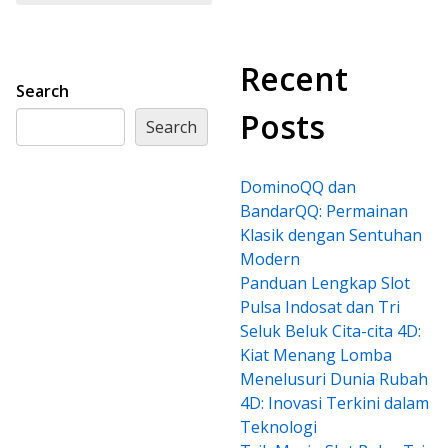
Recent
Search
Posts
Search
DominoQQ dan
BandarQQ: Permainan
Klasik dengan Sentuhan
Modern
Panduan Lengkap Slot
Pulsa Indosat dan Tri
Seluk Beluk Cita-cita 4D:
Kiat Menang Lomba
Menelusuri Dunia Rubah
4D: Inovasi Terkini dalam
Teknologi