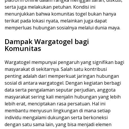
platform online dalam rangka menggali saran, diskusi,
serta juga melakukan petuhan. Kondisi ini
menunjukkan bahwa komunitas togel bukan hanya
terikat pada lokasi nyata, melainkan juga dapat
memperluas hubungan sosialnya melalui dunia maya.
Dampak Wargatogel bagi
Komunitas
Wargatogel mempunyai pengaruh yang signifikan bagi
masyarakat di sekitarnya. Salah satu kontribusi
penting adalah dari memperkuat jaringan hubungan
sosial di antara wargatogel. Dengan kegiatan berbagi
data serta pengalaman seputar perjudian, anggota
masyarakat sering kali menjalin hubungan yang lebih
lebih erat, menciptakan rasa persatuan. Hal ini
membantu menyusun lingkungan di mana setiap
individu mengalami dukungan serta berkoneksi
dengan satu sama lain, yang bisa menjadi elemen