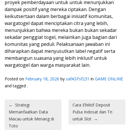
proyek pemberdayaan untuk untuk menunjukkan
dampak positif yang mereka ciptakan. Dengan
keikutsertaan dalam berbagai inisiatif komunitas,
wargatogel dapat menciptakan citra yang lebih,
menunjukkan bahwa mereka bukan bukan sekadar
sekadar penggiat togel, melainkan juga bagian dari
komunitas yang peduli. Pelaksanaan jawaban ini
diharapkan dapat menyusutkan label negatif serta
membangun suasana yang lebih inklusif untuk
wargatogel dan warga masyarakat lain.
Posted on
February 18, 2026
by
safASFsf231
in
GAME ONLINE
and tagged .
Post navigation
←
Strategi
Cara Efektif Deposit
Memanfaatkan Data
Pulsa Indosat dan Tri
Macau untuk Menang di
untuk Slot
→
Toto