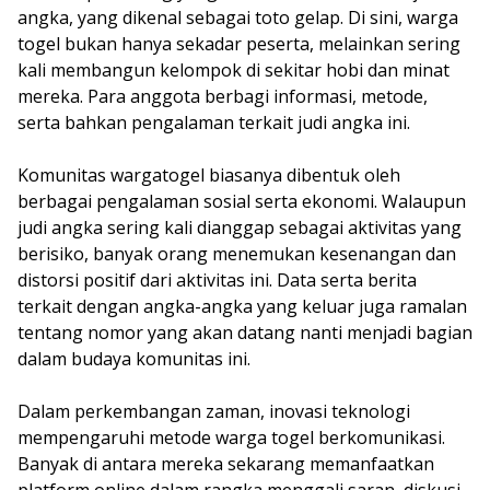
angka, yang dikenal sebagai toto gelap. Di sini, warga
togel bukan hanya sekadar peserta, melainkan sering
kali membangun kelompok di sekitar hobi dan minat
mereka. Para anggota berbagi informasi, metode,
serta bahkan pengalaman terkait judi angka ini.
Komunitas wargatogel biasanya dibentuk oleh
berbagai pengalaman sosial serta ekonomi. Walaupun
judi angka sering kali dianggap sebagai aktivitas yang
berisiko, banyak orang menemukan kesenangan dan
distorsi positif dari aktivitas ini. Data serta berita
terkait dengan angka-angka yang keluar juga ramalan
tentang nomor yang akan datang nanti menjadi bagian
dalam budaya komunitas ini.
Dalam perkembangan zaman, inovasi teknologi
mempengaruhi metode warga togel berkomunikasi.
Banyak di antara mereka sekarang memanfaatkan