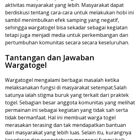
aktivitas masyarakat yang lebih. Masyarakat dapat
berdiskusi tentang cara-cara untuk melakukan hobi ini
sambil menimbulkan efek samping yang negatif,
sehingga wargatogel bisa sekadar sebagai kegiatan
tetapi juga menjadi media untuk perkembangan dan
pertumbuhan komunitas secara secara keseluruhan.
Tantangan dan Jawaban
Wargatogel
Wargatogel mengalami berbagai masalah ketika
melaksanakan fungsi di masyarakat setempat.Salah
satunya ialah stigma buruk yang terkait dari praktek
togel. Sebagian besar anggota komunitas yang melihat
permainan ini sebagai kegiatan yang tidak sah serta
tidak bermanfaat. Hal ini membuat warga togel
merasakan terasing dan tak mendapatkan bantuan
dari masyarakat yang lebih luas. Selain itu, kurangnya