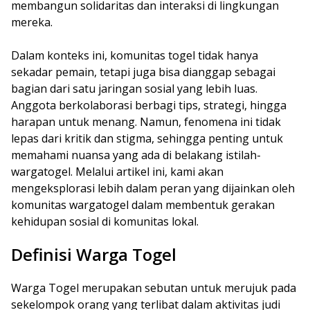
membangun solidaritas dan interaksi di lingkungan
mereka.
Dalam konteks ini, komunitas togel tidak hanya
sekadar pemain, tetapi juga bisa dianggap sebagai
bagian dari satu jaringan sosial yang lebih luas.
Anggota berkolaborasi berbagi tips, strategi, hingga
harapan untuk menang. Namun, fenomena ini tidak
lepas dari kritik dan stigma, sehingga penting untuk
memahami nuansa yang ada di belakang istilah-
wargatogel. Melalui artikel ini, kami akan
mengeksplorasi lebih dalam peran yang dijainkan oleh
komunitas wargatogel dalam membentuk gerakan
kehidupan sosial di komunitas lokal.
Definisi Warga Togel
Warga Togel merupakan sebutan untuk merujuk pada
sekelompok orang yang terlibat dalam aktivitas judi