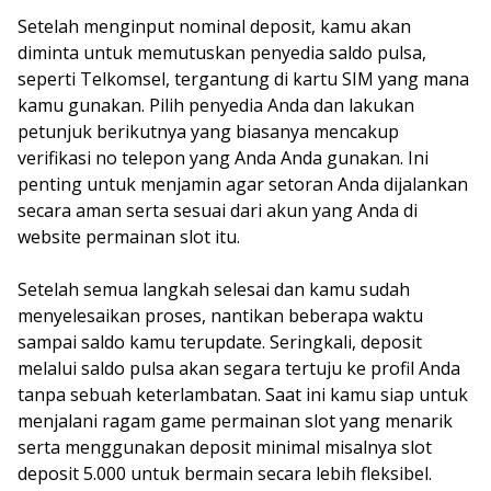
Setelah menginput nominal deposit, kamu akan
diminta untuk memutuskan penyedia saldo pulsa,
seperti Telkomsel, tergantung di kartu SIM yang mana
kamu gunakan. Pilih penyedia Anda dan lakukan
petunjuk berikutnya yang biasanya mencakup
verifikasi no telepon yang Anda Anda gunakan. Ini
penting untuk menjamin agar setoran Anda dijalankan
secara aman serta sesuai dari akun yang Anda di
website permainan slot itu.
Setelah semua langkah selesai dan kamu sudah
menyelesaikan proses, nantikan beberapa waktu
sampai saldo kamu terupdate. Seringkali, deposit
melalui saldo pulsa akan segara tertuju ke profil Anda
tanpa sebuah keterlambatan. Saat ini kamu siap untuk
menjalani ragam game permainan slot yang menarik
serta menggunakan deposit minimal misalnya slot
deposit 5.000 untuk bermain secara lebih fleksibel.