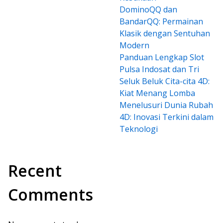
DominoQQ dan
BandarQQ: Permainan
Klasik dengan Sentuhan
Modern
Panduan Lengkap Slot
Pulsa Indosat dan Tri
Seluk Beluk Cita-cita 4D:
Kiat Menang Lomba
Menelusuri Dunia Rubah
4D: Inovasi Terkini dalam
Teknologi
Recent
Comments