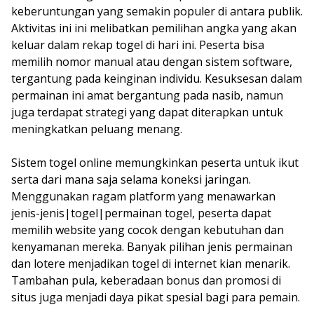
keberuntungan yang semakin populer di antara publik.
Aktivitas ini ini melibatkan pemilihan angka yang akan
keluar dalam rekap togel di hari ini. Peserta bisa
memilih nomor manual atau dengan sistem software,
tergantung pada keinginan individu. Kesuksesan dalam
permainan ini amat bergantung pada nasib, namun
juga terdapat strategi yang dapat diterapkan untuk
meningkatkan peluang menang.
Sistem togel online memungkinkan peserta untuk ikut
serta dari mana saja selama koneksi jaringan.
Menggunakan ragam platform yang menawarkan
jenis-jenis|togel|permainan togel, peserta dapat
memilih website yang cocok dengan kebutuhan dan
kenyamanan mereka. Banyak pilihan jenis permainan
dan lotere menjadikan togel di internet kian menarik.
Tambahan pula, keberadaan bonus dan promosi di
situs juga menjadi daya pikat spesial bagi para pemain.