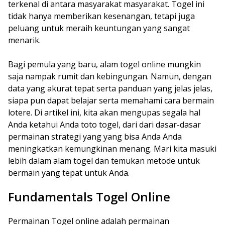
terkenal di antara masyarakat masyarakat. Togel ini
tidak hanya memberikan kesenangan, tetapi juga
peluang untuk meraih keuntungan yang sangat
menarik.
Bagi pemula yang baru, alam togel online mungkin
saja nampak rumit dan kebingungan. Namun, dengan
data yang akurat tepat serta panduan yang jelas jelas,
siapa pun dapat belajar serta memahami cara bermain
lotere. Di artikel ini, kita akan mengupas segala hal
Anda ketahui Anda toto togel, dari dari dasar-dasar
permainan strategi yang yang bisa Anda Anda
meningkatkan kemungkinan menang. Mari kita masuki
lebih dalam alam togel dan temukan metode untuk
bermain yang tepat untuk Anda.
Fundamentals Togel Online
Permainan Togel online adalah permainan