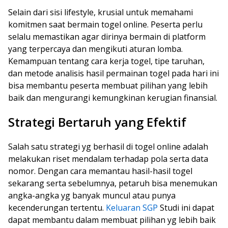
Selain dari sisi lifestyle, krusial untuk memahami
komitmen saat bermain togel online. Peserta perlu
selalu memastikan agar dirinya bermain di platform
yang terpercaya dan mengikuti aturan lomba.
Kemampuan tentang cara kerja togel, tipe taruhan,
dan metode analisis hasil permainan togel pada hari ini
bisa membantu peserta membuat pilihan yang lebih
baik dan mengurangi kemungkinan kerugian finansial.
Strategi Bertaruh yang Efektif
Salah satu strategi yg berhasil di togel online adalah
melakukan riset mendalam terhadap pola serta data
nomor. Dengan cara memantau hasil-hasil togel
sekarang serta sebelumnya, petaruh bisa menemukan
angka-angka yg banyak muncul atau punya
kecenderungan tertentu.
Keluaran SGP
Studi ini dapat
dapat membantu dalam membuat pilihan yg lebih baik