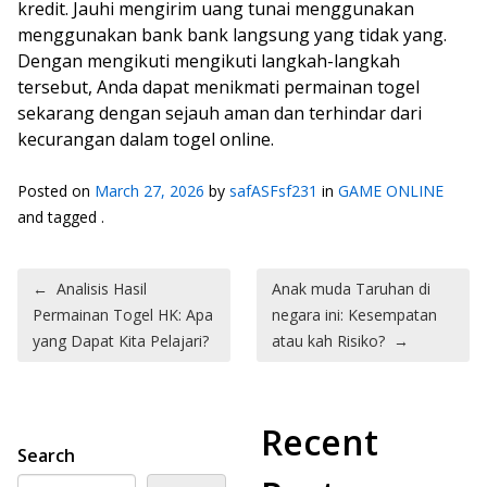
kredit. Jauhi mengirim uang tunai menggunakan
menggunakan bank bank langsung yang tidak yang.
Dengan mengikuti mengikuti langkah-langkah
tersebut, Anda dapat menikmati permainan togel
sekarang dengan sejauh aman dan terhindar dari
kecurangan dalam togel online.
Posted on
March 27, 2026
by
safASFsf231
in
GAME ONLINE
and tagged .
Post navigation
←
Analisis Hasil
Anak muda Taruhan di
Permainan Togel HK: Apa
negara ini: Kesempatan
yang Dapat Kita Pelajari?
atau kah Risiko?
→
Recent
Search