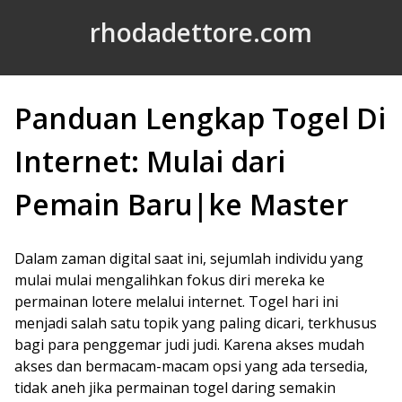
Skip to Content
rhodadettore.com
Panduan Lengkap Togel Di
Internet: Mulai dari
Pemain Baru|ke Master
Dalam zaman digital saat ini, sejumlah individu yang
mulai mulai mengalihkan fokus diri mereka ke
permainan lotere melalui internet. Togel hari ini
menjadi salah satu topik yang paling dicari, terkhusus
bagi para penggemar judi judi. Karena akses mudah
akses dan bermacam-macam opsi yang ada tersedia,
tidak aneh jika permainan togel daring semakin