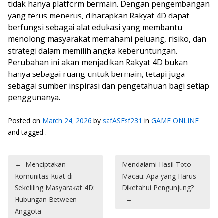
tidak hanya platform bermain. Dengan pengembangan
yang terus menerus, diharapkan Rakyat 4D dapat
berfungsi sebagai alat edukasi yang membantu
menolong masyarakat memahami peluang, risiko, dan
strategi dalam memilih angka keberuntungan.
Perubahan ini akan menjadikan Rakyat 4D bukan
hanya sebagai ruang untuk bermain, tetapi juga
sebagai sumber inspirasi dan pengetahuan bagi setiap
penggunanya.
Posted on
March 24, 2026
by
safASFsf231
in
GAME ONLINE
and tagged .
Post navigation
←
Menciptakan
Mendalami Hasil Toto
Komunitas Kuat di
Macau: Apa yang Harus
Sekeliling Masyarakat 4D:
Diketahui Pengunjung?
Hubungan Between
→
Anggota