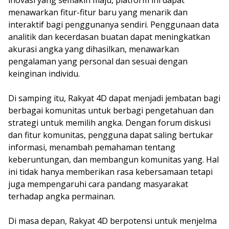
inovasi yang semakin maju, platform ini dapat
menawarkan fitur-fitur baru yang menarik dan
interaktif bagi penggunanya sendiri. Penggunaan data
analitik dan kecerdasan buatan dapat meningkatkan
akurasi angka yang dihasilkan, menawarkan
pengalaman yang personal dan sesuai dengan
keinginan individu.
Di samping itu, Rakyat 4D dapat menjadi jembatan bagi
berbagai komunitas untuk berbagi pengetahuan dan
strategi untuk memilih angka. Dengan forum diskusi
dan fitur komunitas, pengguna dapat saling bertukar
informasi, menambah pemahaman tentang
keberuntungan, dan membangun komunitas yang. Hal
ini tidak hanya memberikan rasa kebersamaan tetapi
juga mempengaruhi cara pandang masyarakat
terhadap angka permainan.
Di masa depan, Rakyat 4D berpotensi untuk menjelma