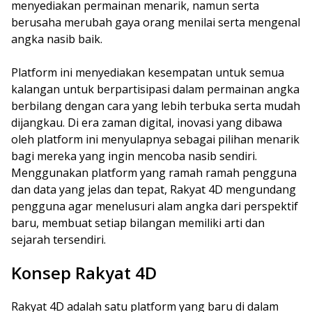
menyediakan permainan menarik, namun serta
berusaha merubah gaya orang menilai serta mengenal
angka nasib baik.
Platform ini menyediakan kesempatan untuk semua
kalangan untuk berpartisipasi dalam permainan angka
berbilang dengan cara yang lebih terbuka serta mudah
dijangkau. Di era zaman digital, inovasi yang dibawa
oleh platform ini menyulapnya sebagai pilihan menarik
bagi mereka yang ingin mencoba nasib sendiri.
Menggunakan platform yang ramah ramah pengguna
dan data yang jelas dan tepat, Rakyat 4D mengundang
pengguna agar menelusuri alam angka dari perspektif
baru, membuat setiap bilangan memiliki arti dan
sejarah tersendiri.
Konsep Rakyat 4D
Rakyat 4D adalah satu platform yang baru di dalam