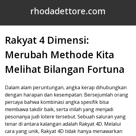
Skip to Content
rhodadettore.com
Rakyat 4 Dimensi:
Merubah Methode Kita
Melihat Bilangan Fortuna
Dalam alam peruntungan, angka kerap dihubungkan
dengan harapan dan kesempatan. Bersejumlah orang
percaya bahwa kombinasi angka spesifik bisa
membawa takdir baik, serta inilah yang menjadi
pesonanya judi lotere tersebut. Sebuah saluran yang
tenar di antara kalangan adalah Rakyat 4D. Melalui
cara yang unik, Rakyat 4D tidak hanya menawarkan