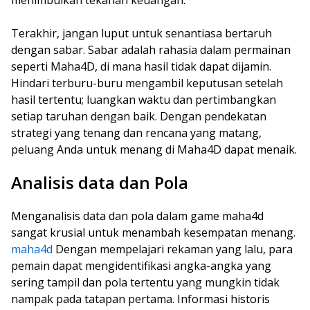
menimbulkan tekanan keuangan.
Terakhir, jangan luput untuk senantiasa bertaruh
dengan sabar. Sabar adalah rahasia dalam permainan
seperti Maha4D, di mana hasil tidak dapat dijamin.
Hindari terburu-buru mengambil keputusan setelah
hasil tertentu; luangkan waktu dan pertimbangkan
setiap taruhan dengan baik. Dengan pendekatan
strategi yang tenang dan rencana yang matang,
peluang Anda untuk menang di Maha4D dapat menaik.
Analisis data dan Pola
Menganalisis data dan pola dalam game maha4d
sangat krusial untuk menambah kesempatan menang.
maha4d
Dengan mempelajari rekaman yang lalu, para
pemain dapat mengidentifikasi angka-angka yang
sering tampil dan pola tertentu yang mungkin tidak
nampak pada tatapan pertama. Informasi historis