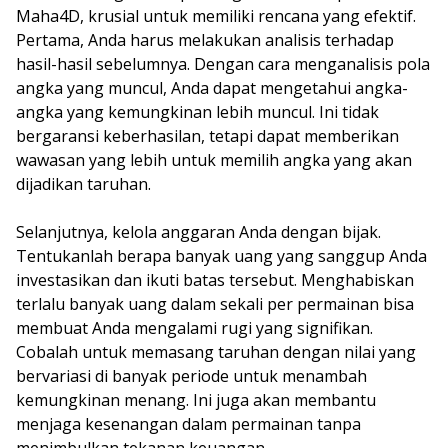
Maha4D, krusial untuk memiliki rencana yang efektif.
Pertama, Anda harus melakukan analisis terhadap
hasil-hasil sebelumnya. Dengan cara menganalisis pola
angka yang muncul, Anda dapat mengetahui angka-
angka yang kemungkinan lebih muncul. Ini tidak
bergaransi keberhasilan, tetapi dapat memberikan
wawasan yang lebih untuk memilih angka yang akan
dijadikan taruhan.
Selanjutnya, kelola anggaran Anda dengan bijak.
Tentukanlah berapa banyak uang yang sanggup Anda
investasikan dan ikuti batas tersebut. Menghabiskan
terlalu banyak uang dalam sekali per permainan bisa
membuat Anda mengalami rugi yang signifikan.
Cobalah untuk memasang taruhan dengan nilai yang
bervariasi di banyak periode untuk menambah
kemungkinan menang. Ini juga akan membantu
menjaga kesenangan dalam permainan tanpa