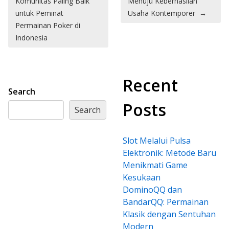
Komunitas Paling Baik
Menuju Keberhasilan
untuk Peminat
Usaha Kontemporer
→
Permainan Poker di
Indonesia
Recent
Search
Posts
Search
Slot Melalui Pulsa
Elektronik: Metode Baru
Menikmati Game
Kesukaan
DominoQQ dan
BandarQQ: Permainan
Klasik dengan Sentuhan
Modern