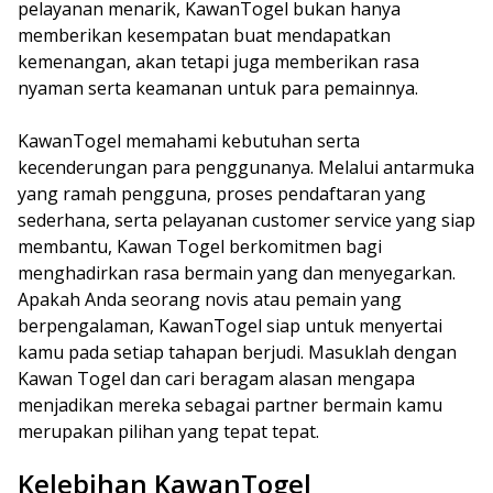
pelayanan menarik, KawanTogel bukan hanya
memberikan kesempatan buat mendapatkan
kemenangan, akan tetapi juga memberikan rasa
nyaman serta keamanan untuk para pemainnya.
KawanTogel memahami kebutuhan serta
kecenderungan para penggunanya. Melalui antarmuka
yang ramah pengguna, proses pendaftaran yang
sederhana, serta pelayanan customer service yang siap
membantu, Kawan Togel berkomitmen bagi
menghadirkan rasa bermain yang dan menyegarkan.
Apakah Anda seorang novis atau pemain yang
berpengalaman, KawanTogel siap untuk menyertai
kamu pada setiap tahapan berjudi. Masuklah dengan
Kawan Togel dan cari beragam alasan mengapa
menjadikan mereka sebagai partner bermain kamu
merupakan pilihan yang tepat tepat.
Kelebihan KawanTogel