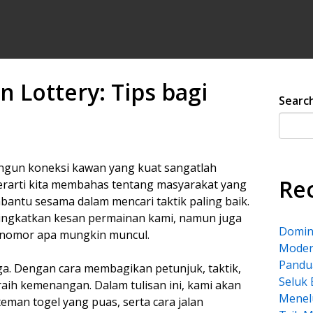
Lottery: Tips bagi
Searc
angun koneksi kawan yang kuat sangatlah
Re
berarti kita membahas tentang masyarakat yang
antu sesama dalam mencari taktik paling baik.
ingkatkan kesan permainan kami, namun juga
Domin
 nomor apa mungkin muncul.
Mode
Pandua
ga. Dengan cara membagikan petunjuk, taktik,
Seluk 
ih kemenangan. Dalam tulisan ini, kami akan
Menelu
an togel yang puas, serta cara jalan