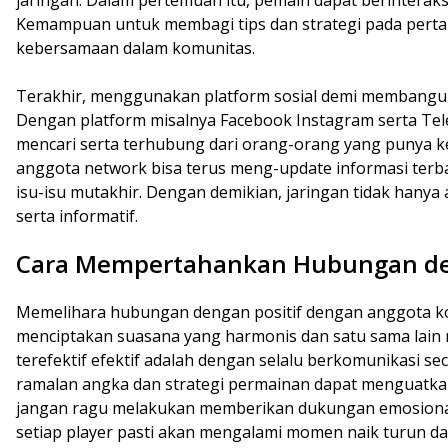
jaringan. Dalam pertemuan itu, pemain dapat berintera
Kemampuan untuk membagi tips dan strategi pada pert
kebersamaan dalam komunitas.
Terakhir, menggunakan platform sosial demi membangun 
Dengan platform misalnya Facebook Instagram serta Te
mencari serta terhubung dari orang-orang yang punya ke
anggota network bisa terus meng-update informasi terbar
isu-isu mutakhir. Dengan demikian, jaringan tidak hanya
serta informatif.
Cara Mempertahankan Hubungan d
Memelihara hubungan dengan positif dengan anggota ko
menciptakan suasana yang harmonis dan satu sama lain
terefektif efektif adalah dengan selalu berkomunikasi se
ramalan angka dan strategi permainan dapat menguatka
jangan ragu melakukan memberikan dukungan emosional
setiap player pasti akan mengalami momen naik turun d