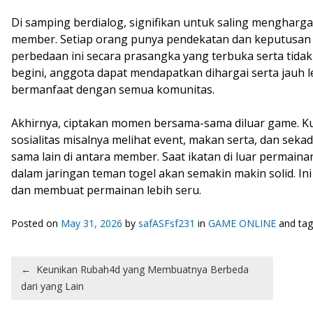
Di samping berdialog, signifikan untuk saling menghar
member. Setiap orang punya pendekatan dan keputusan 
perbedaan ini secara prasangka yang terbuka serta ti
begini, anggota dapat mendapatkan dihargai serta jauh 
bermanfaat dengan semua komunitas.
Akhirnya, ciptakan momen bersama-sama diluar game. K
sosialitas misalnya melihat event, makan serta, dan se
sama lain di antara member. Saat ikatan di luar permainan 
dalam jaringan teman togel akan semakin makin solid. Ini
dan membuat permainan lebih seru.
Posted on
May 31, 2026
by
safASFsf231
in
GAME ONLINE
and tag
Post navigation
←
Keunikan Rubah4d yang Membuatnya Berbeda
dari yang Lain