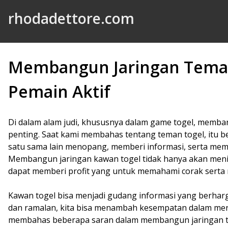
Skip to Content
rhodadettore.com
Membangun Jaringan Teman 
Pemain Aktif
Di dalam alam judi, khususnya dalam game togel, memb
penting. Saat kami membahas tentang teman togel, itu 
satu sama lain menopang, memberi informasi, serta memb
Membangun jaringan kawan togel tidak hanya akan men
dapat memberi profit yang untuk memahami corak serta
Kawan togel bisa menjadi gudang informasi yang berhar
dan ramalan, kita bisa menambah kesempatan dalam mera
membahas beberapa saran dalam membangun jaringan tem