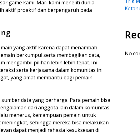
Trik M
ar game kami. Mari kami meneliti dunia
Ketah
bih aktif proaktif dan berpengaruh pada
ing
Re
pemain yang aktif karena dapat menambah
No co
pemain berkumpul serta membagikan data,
m mengambil pilihan lebih lebih tepat. Ini
teraksi serta kerjasama dalam komunitas ini
gat, yang amat membantu bagi pemain.
i sumber data yang berharga. Para pemain bisa
pengalaman dari anggota lain dalam komunitas
selalu menerus, kemampuan pemain untuk
t meningkat, sehingga mereka bisa melakukan
elevan dapat menjadi rahasia kesuksesan di