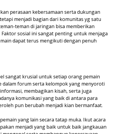
rikan perasaan kebersamaan serta dukungan
 tetapi menjadi bagian dari komunitas yg satu
, teman-teman di jaringan bisa memberikan
Faktor sosial ini sangat penting untuk menjaga
 pemain dapat terus mengikuti dengan penuh
l sangat krusial untuk setiap orang pemain
t ke dalam forum serta kelompok yang menyoroti
r informasi, membagikan kisah, serta juga
adanya komunikasi yang baik di antara para
iperoleh pun berubah menjadi kian bermanfaat.
 pemain yang lain secara tatap muka. Ikut acara
pakan menjadi yang baik untuk baik jangkauan