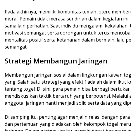
Pada akhirnya, memiliki komunitas teman lotere membe
moral. Pemain tidak merasa sendirian dalam kegiatan ini,
sama lain perhatian. Saat individu mengalami kekalahan
motivasi semangat serta dorongan untuk terus mencoba. 
mentalitas positif serta ketahanan dalam bermain, lalu
semangat.
Strategi Membangun Jaringan
Membangun jaringan sosial dalam lingkungan kawan toge
yang. Salah satu strategi yang efektif adalah dalam iku
tentang togel. Di sini, para pemain bisa berbagi bertuka
mendiskusikan taktik bertaruh yang berpotensi. Melalui 
anggota, jaringan nanti menjadi solid serta data yang d
Di samping itu, penting agar menjalin relasi dengan para
dan pertemuan yang diadakan oleh kelompok togel meru