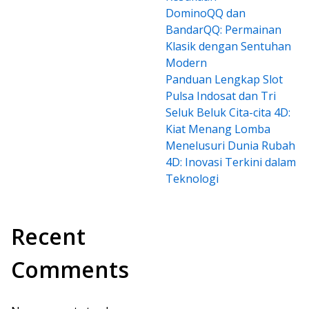
DominoQQ dan
BandarQQ: Permainan
Klasik dengan Sentuhan
Modern
Panduan Lengkap Slot
Pulsa Indosat dan Tri
Seluk Beluk Cita-cita 4D:
Kiat Menang Lomba
Menelusuri Dunia Rubah
4D: Inovasi Terkini dalam
Teknologi
Recent
Comments