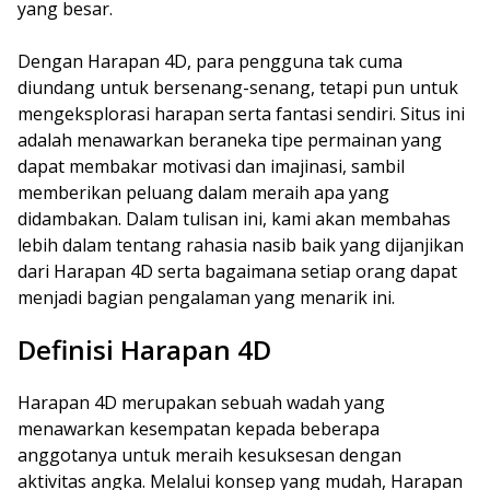
yang besar.
Dengan Harapan 4D, para pengguna tak cuma
diundang untuk bersenang-senang, tetapi pun untuk
mengeksplorasi harapan serta fantasi sendiri. Situs ini
adalah menawarkan beraneka tipe permainan yang
dapat membakar motivasi dan imajinasi, sambil
memberikan peluang dalam meraih apa yang
didambakan. Dalam tulisan ini, kami akan membahas
lebih dalam tentang rahasia nasib baik yang dijanjikan
dari Harapan 4D serta bagaimana setiap orang dapat
menjadi bagian pengalaman yang menarik ini.
Definisi Harapan 4D
Harapan 4D merupakan sebuah wadah yang
menawarkan kesempatan kepada beberapa
anggotanya untuk meraih kesuksesan dengan
aktivitas angka. Melalui konsep yang mudah, Harapan