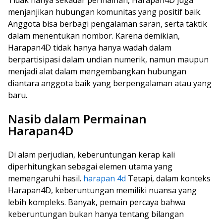
Tidak hanya sekadar permainan, Harapan4D juga
menjanjikan hubungan komunitas yang positif baik.
Anggota bisa berbagi pengalaman saran, serta taktik
dalam menentukan nombor. Karena demikian,
Harapan4D tidak hanya hanya wadah dalam
berpartisipasi dalam undian numerik, namun maupun
menjadi alat dalam mengembangkan hubungan
diantara anggota baik yang berpengalaman atau yang
baru.
Nasib dalam Permainan
Harapan4D
Di alam perjudian, keberuntungan kerap kali
diperhitungkan sebagai elemen utama yang
memengaruhi hasil.
harapan 4d
Tetapi, dalam konteks
Harapan4D, keberuntungan memiliki nuansa yang
lebih kompleks. Banyak, pemain percaya bahwa
keberuntungan bukan hanya tentang bilangan