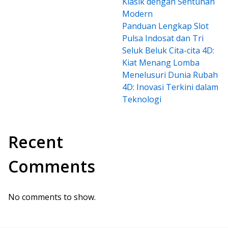
Klasik dengan Sentuhan
Modern
Panduan Lengkap Slot
Pulsa Indosat dan Tri
Seluk Beluk Cita-cita 4D:
Kiat Menang Lomba
Menelusuri Dunia Rubah
4D: Inovasi Terkini dalam
Teknologi
Recent
Comments
No comments to show.