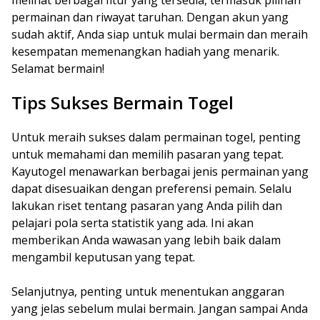
melihat berbagai fitur yang tersedia, termasuk pilihan
permainan dan riwayat taruhan. Dengan akun yang
sudah aktif, Anda siap untuk mulai bermain dan meraih
kesempatan memenangkan hadiah yang menarik.
Selamat bermain!
Tips Sukses Bermain Togel
Untuk meraih sukses dalam permainan togel, penting
untuk memahami dan memilih pasaran yang tepat.
Kayutogel menawarkan berbagai jenis permainan yang
dapat disesuaikan dengan preferensi pemain. Selalu
lakukan riset tentang pasaran yang Anda pilih dan
pelajari pola serta statistik yang ada. Ini akan
memberikan Anda wawasan yang lebih baik dalam
mengambil keputusan yang tepat.
Selanjutnya, penting untuk menentukan anggaran
yang jelas sebelum mulai bermain. Jangan sampai Anda