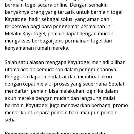
bermain togel secara online. Dengan semakin
banyaknya orang yang tertarik untuk bermain togel,
Kayutogel hadir sebagai solusi yang aman dan
terpercaya bagi para penggemar permainan ini.
Melalui Kayutogel, pemain dapat dengan mudah
mengakses berbagai jenis permainan togel dari
kenyamanan rumah mereka.
Salah satu alasan mengapa Kayutogel menjadi pilihan
utama adalah kemudahan dalam penggunaannya.
Pengguna dapat mendaftar dan membuat akun
dengan cepat melalui proses yang sederhana. Setelah
mendaftar, pemain bisa melakukan login ke dalam
akun mereka dengan mudah dan langsung mulai
bermain. Kayutogel juga menawarkan berbagai promo
menarik untuk para pemain baru maupun pemain
setia.