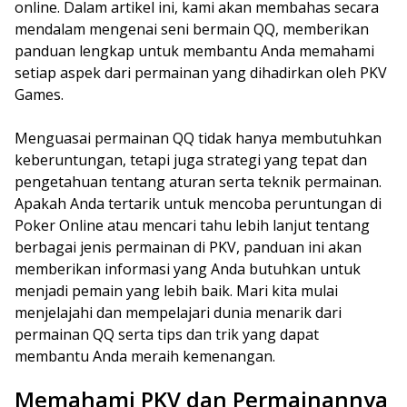
online. Dalam artikel ini, kami akan membahas secara
mendalam mengenai seni bermain QQ, memberikan
panduan lengkap untuk membantu Anda memahami
setiap aspek dari permainan yang dihadirkan oleh PKV
Games.
Menguasai permainan QQ tidak hanya membutuhkan
keberuntungan, tetapi juga strategi yang tepat dan
pengetahuan tentang aturan serta teknik permainan.
Apakah Anda tertarik untuk mencoba peruntungan di
Poker Online atau mencari tahu lebih lanjut tentang
berbagai jenis permainan di PKV, panduan ini akan
memberikan informasi yang Anda butuhkan untuk
menjadi pemain yang lebih baik. Mari kita mulai
menjelajahi dan mempelajari dunia menarik dari
permainan QQ serta tips dan trik yang dapat
membantu Anda meraih kemenangan.
Memahami PKV dan Permainannya