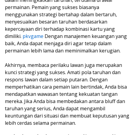
dalam meningkatkan taruhan, terutama di awal
permainan. Pemain yang sukses biasanya
menggunakan strategi bertahap dalam bertaruh,
menyesuaikan besaran taruhan berdasarkan
kepercayaan diri terhadap kombinasi kartu yang
dimiliki.
pkvgame
Dengan manajemen keuangan yang
baik, Anda dapat menjaga diri agar tetap dalam
permainan lebih lama dan meminimalkan kerugian.
Akhirnya, membaca perilaku lawan juga merupakan
kunci strategi yang sukses. Amati pola taruhan dan
respons lawan dalam setiap putaran. Dengan
memperhatikan cara pemain lain bertindak, Anda bisa
mendapatkan wawasan tentang kekuatan tangan
mereka. Jika Anda bisa membedakan antara bluff dan
taruhan yang serius, Anda dapat mengambil
keuntungan dari situasi dan membuat keputusan yang
lebih cerdas selama permainan.