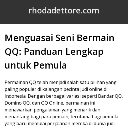
Skip to Content
rhodadettore.com
Menguasai Seni Bermain
QQ: Panduan Lengkap
untuk Pemula
Permainan QQ telah menjadi salah satu pilihan yang
paling populer di kalangan pecinta judi online di
Indonesia. Dengan berbagai variasi seperti Bandar QQ,
Domino QQ, dan QQ Online, permainan ini
menawarkan pengalaman yang menarik dan
menantang bagi para pemain, terutama bagi pemula
yang baru memulai perjalanan mereka di dunia judi