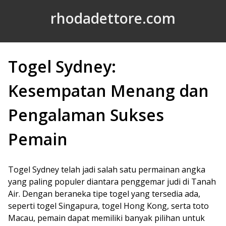
Skip to Content
rhodadettore.com
Togel Sydney:
Kesempatan Menang dan
Pengalaman Sukses
Pemain
Togel Sydney telah jadi salah satu permainan angka
yang paling populer diantara penggemar judi di Tanah
Air. Dengan beraneka tipe togel yang tersedia ada,
seperti togel Singapura, togel Hong Kong, serta toto
Macau, pemain dapat memiliki banyak pilihan untuk