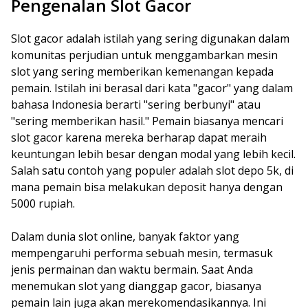
Pengenalan Slot Gacor
Slot gacor adalah istilah yang sering digunakan dalam
komunitas perjudian untuk menggambarkan mesin
slot yang sering memberikan kemenangan kepada
pemain. Istilah ini berasal dari kata "gacor" yang dalam
bahasa Indonesia berarti "sering berbunyi" atau
"sering memberikan hasil." Pemain biasanya mencari
slot gacor karena mereka berharap dapat meraih
keuntungan lebih besar dengan modal yang lebih kecil.
Salah satu contoh yang populer adalah slot depo 5k, di
mana pemain bisa melakukan deposit hanya dengan
5000 rupiah.
Dalam dunia slot online, banyak faktor yang
mempengaruhi performa sebuah mesin, termasuk
jenis permainan dan waktu bermain. Saat Anda
menemukan slot yang dianggap gacor, biasanya
pemain lain juga akan merekomendasikannya. Ini