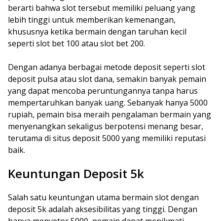
berarti bahwa slot tersebut memiliki peluang yang
lebih tinggi untuk memberikan kemenangan,
khususnya ketika bermain dengan taruhan kecil
seperti slot bet 100 atau slot bet 200.
Dengan adanya berbagai metode deposit seperti slot
deposit pulsa atau slot dana, semakin banyak pemain
yang dapat mencoba peruntungannya tanpa harus
mempertaruhkan banyak uang. Sebanyak hanya 5000
rupiah, pemain bisa meraih pengalaman bermain yang
menyenangkan sekaligus berpotensi menang besar,
terutama di situs deposit 5000 yang memiliki reputasi
baik.
Keuntungan Deposit 5k
Salah satu keuntungan utama bermain slot dengan
deposit 5k adalah aksesibilitas yang tinggi. Dengan