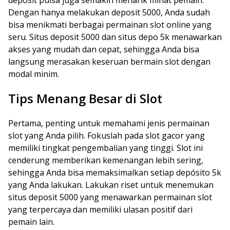
deposit pulsa juga semakin menarik minat pemain.
Dengan hanya melakukan deposit 5000, Anda sudah
bisa menikmati berbagai permainan slot online yang
seru. Situs deposit 5000 dan situs depo 5k menawarkan
akses yang mudah dan cepat, sehingga Anda bisa
langsung merasakan keseruan bermain slot dengan
modal minim.
Tips Menang Besar di Slot
Pertama, penting untuk memahami jenis permainan
slot yang Anda pilih. Fokuslah pada slot gacor yang
memiliki tingkat pengembalian yang tinggi. Slot ini
cenderung memberikan kemenangan lebih sering,
sehingga Anda bisa memaksimalkan setiap depósito 5k
yang Anda lakukan. Lakukan riset untuk menemukan
situs deposit 5000 yang menawarkan permainan slot
yang terpercaya dan memiliki ulasan positif dari
pemain lain.