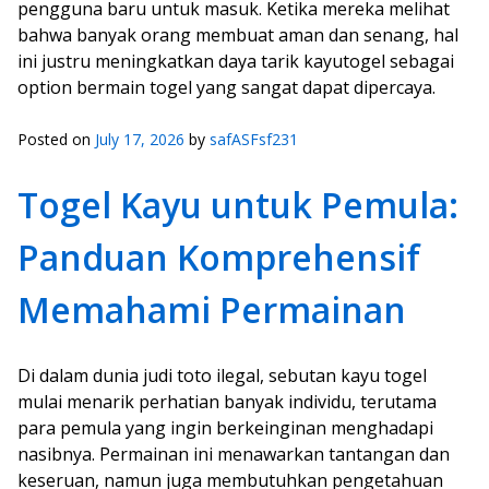
pengguna baru untuk masuk. Ketika mereka melihat
bahwa banyak orang membuat aman dan senang, hal
ini justru meningkatkan daya tarik kayutogel sebagai
option bermain togel yang sangat dapat dipercaya.
Posted on
July 17, 2026
by
safASFsf231
Togel Kayu untuk Pemula:
Panduan Komprehensif
Memahami Permainan
Di dalam dunia judi toto ilegal, sebutan kayu togel
mulai menarik perhatian banyak individu, terutama
para pemula yang ingin berkeinginan menghadapi
nasibnya. Permainan ini menawarkan tantangan dan
keseruan, namun juga membutuhkan pengetahuan