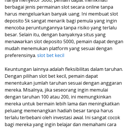
hanya menyetor 5000, pemain dapat menikmati
berbagai jenis permainan slot secara online tanpa
harus mengeluarkan banyak uang. Ini membuat slot
deposito 5k sangat menarik bagi pemula yang ingin
mencoba peruntungannya tanpa risiko yang terlalu
besar. Selain itu, dengan banyaknya situs yang
menawarkan slot deposito 5000, pemain dapat dengan
mudah menemukan platform yang sesuai dengan
preferensinya.
slot bet kecil
Keuntungan lainnya adalah fleksibilitas dalam taruhan.
Dengan pilihan slot bet kecil, pemain dapat
menentukan jumlah taruhan sesuai dengan anggaran
mereka. Misalnya, jika seseorang ingin memulai
dengan taruhan 100 atau 200, ini memungkinkan
mereka untuk bermain lebih lama dan meningkatkan
peluang memenangkan hadiah besar tanpa harus
terlalu terbebani oleh investasi awal. Ini sangat cocok
bagi mereka yang ingin belajar dan memahami cara