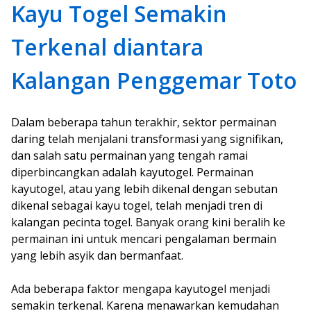
Kayu Togel Semakin
Terkenal diantara
Kalangan Penggemar Toto
Dalam beberapa tahun terakhir, sektor permainan
daring telah menjalani transformasi yang signifikan,
dan salah satu permainan yang tengah ramai
diperbincangkan adalah kayutogel. Permainan
kayutogel, atau yang lebih dikenal dengan sebutan
dikenal sebagai kayu togel, telah menjadi tren di
kalangan pecinta togel. Banyak orang kini beralih ke
permainan ini untuk mencari pengalaman bermain
yang lebih asyik dan bermanfaat.
Ada beberapa faktor mengapa kayutogel menjadi
semakin terkenal. Karena menawarkan kemudahan