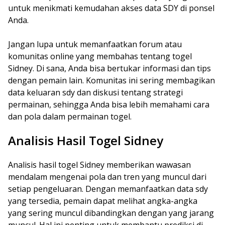
untuk menikmati kemudahan akses data SDY di ponsel
Anda.
Jangan lupa untuk memanfaatkan forum atau
komunitas online yang membahas tentang togel
Sidney. Di sana, Anda bisa bertukar informasi dan tips
dengan pemain lain. Komunitas ini sering membagikan
data keluaran sdy dan diskusi tentang strategi
permainan, sehingga Anda bisa lebih memahami cara
dan pola dalam permainan togel.
Analisis Hasil Togel Sidney
Analisis hasil togel Sidney memberikan wawasan
mendalam mengenai pola dan tren yang muncul dari
setiap pengeluaran. Dengan memanfaatkan data sdy
yang tersedia, pemain dapat melihat angka-angka
yang sering muncul dibandingkan dengan yang jarang