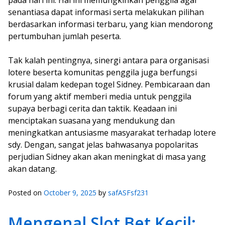
pada hari ini. Hal ini memungkinkan penggila agar
senantiasa dapat informasi serta melakukan pilihan
berdasarkan informasi terbaru, yang kian mendorong
pertumbuhan jumlah peserta.
Tak kalah pentingnya, sinergi antara para organisasi
lotere beserta komunitas penggila juga berfungsi
krusial dalam kedepan togel Sidney. Pembicaraan dan
forum yang aktif memberi media untuk penggila
supaya berbagi cerita dan taktik. Keadaan ini
menciptakan suasana yang mendukung dan
meningkatkan antusiasme masyarakat terhadap lotere
sdy. Dengan, sangat jelas bahwasanya popolaritas
perjudian Sidney akan akan meningkat di masa yang
akan datang.
Posted on
October 9, 2025
by
safASFsf231
Mengenal Slot Bet Kecil: