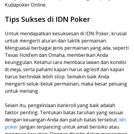
Kudapoker Online.
Tips Sukses di IDN Poker
Untuk mendapatkan kesuksesan di IDN Poker, krusial
untuk mengerti aturan dan taktik permainan.
Menguasai berbagai jenis permainan yang ada, seperti
Texas Hold’em dan Omaha, memberikan Anda
keunggulan. Ketahui cara membaca lawan dan kondisi
di meja, serta pahami kapan harus agresif dan kapan
harus bertindak lebih stop. Semakin baik Anda
mengerti seluk-beluk permainan, maka besar peluang
untuk menang.
Selain itu, pengelolaan bankroll yang baik adalah
faktor penting. Tentukan batas taruhan yang sesuai
dengan keuangan Anda dan patuh batas tersebut.
idn
poker
Jangan terpancing untuk amat berisiko atau