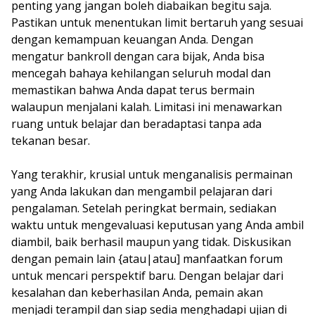
penting yang jangan boleh diabaikan begitu saja.
Pastikan untuk menentukan limit bertaruh yang sesuai
dengan kemampuan keuangan Anda. Dengan
mengatur bankroll dengan cara bijak, Anda bisa
mencegah bahaya kehilangan seluruh modal dan
memastikan bahwa Anda dapat terus bermain
walaupun menjalani kalah. Limitasi ini menawarkan
ruang untuk belajar dan beradaptasi tanpa ada
tekanan besar.
Yang terakhir, krusial untuk menganalisis permainan
yang Anda lakukan dan mengambil pelajaran dari
pengalaman. Setelah peringkat bermain, sediakan
waktu untuk mengevaluasi keputusan yang Anda ambil
diambil, baik berhasil maupun yang tidak. Diskusikan
dengan pemain lain {atau|atau] manfaatkan forum
untuk mencari perspektif baru. Dengan belajar dari
kesalahan dan keberhasilan Anda, pemain akan
menjadi terampil dan siap sedia menghadapi ujian di