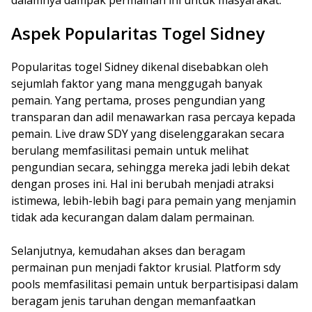
dalamnya dampak permainan ini untuk masyarakat.
Aspek Popularitas Togel Sidney
Popularitas togel Sidney dikenal disebabkan oleh
sejumlah faktor yang mana menggugah banyak
pemain. Yang pertama, proses pengundian yang
transparan dan adil menawarkan rasa percaya kepada
pemain. Live draw SDY yang diselenggarakan secara
berulang memfasilitasi pemain untuk melihat
pengundian secara, sehingga mereka jadi lebih dekat
dengan proses ini. Hal ini berubah menjadi atraksi
istimewa, lebih-lebih bagi para pemain yang menjamin
tidak ada kecurangan dalam dalam permainan.
Selanjutnya, kemudahan akses dan beragam
permainan pun menjadi faktor krusial. Platform sdy
pools memfasilitasi pemain untuk berpartisipasi dalam
beragam jenis taruhan dengan memanfaatkan