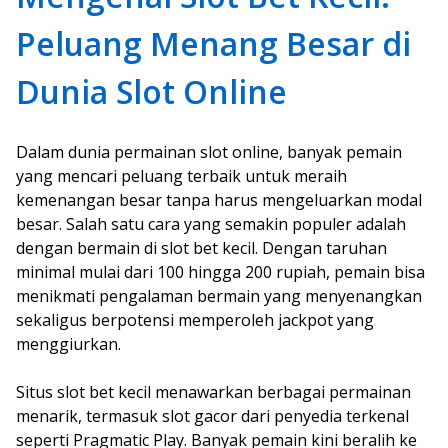
Peluang Menang Besar di
Dunia Slot Online
Dalam dunia permainan slot online, banyak pemain
yang mencari peluang terbaik untuk meraih
kemenangan besar tanpa harus mengeluarkan modal
besar. Salah satu cara yang semakin populer adalah
dengan bermain di slot bet kecil. Dengan taruhan
minimal mulai dari 100 hingga 200 rupiah, pemain bisa
menikmati pengalaman bermain yang menyenangkan
sekaligus berpotensi memperoleh jackpot yang
menggiurkan.
Situs slot bet kecil menawarkan berbagai permainan
menarik, termasuk slot gacor dari penyedia terkenal
seperti Pragmatic Play. Banyak pemain kini beralih ke