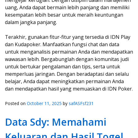
mengejar kerugian. Dengan disiplin dalam manajemen
uang, Anda dapat bermain lebih panjang dan memiliki
kesempatan lebih besar untuk meraih keuntungan
dalam jangka panjang.
Terakhir, gunakan fitur-fitur yang tersedia di IDN Play
dan Kudapoker. Manfaatkan fungsi chat dan data
untuk menganalisis permainan Anda dan mendapatkan
wawasan lebih. Bergabunglah dengan komunitas judi
untuk bertukar pengalaman dan tips, serta untuk
memperluas jaringan. Dengan beradaptasi dan selalu
belajar, Anda dapat meningkatkan permainan Anda
dan mendapatkan hasil yang memuaskan di IDN Poker.
Posted on
October 11, 2025
by
safASFsf231
Data Sdy: Memahami
Keluaran dan Hasil Togel