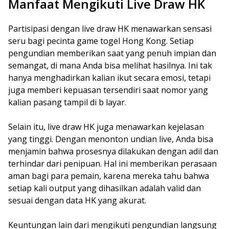
Manfaat Mengikuti Live Draw HK
Partisipasi dengan live draw HK menawarkan sensasi
seru bagi pecinta game togel Hong Kong. Setiap
pengundian memberikan saat yang penuh impian dan
semangat, di mana Anda bisa melihat hasilnya. Ini tak
hanya menghadirkan kalian ikut secara emosi, tetapi
juga memberi kepuasan tersendiri saat nomor yang
kalian pasang tampil di b layar.
Selain itu, live draw HK juga menawarkan kejelasan
yang tinggi. Dengan menonton undian live, Anda bisa
menjamin bahwa prosesnya dilakukan dengan adil dan
terhindar dari penipuan. Hal ini memberikan perasaan
aman bagi para pemain, karena mereka tahu bahwa
setiap kali output yang dihasilkan adalah valid dan
sesuai dengan data HK yang akurat.
Keuntungan lain dari mengikuti pengundian langsung