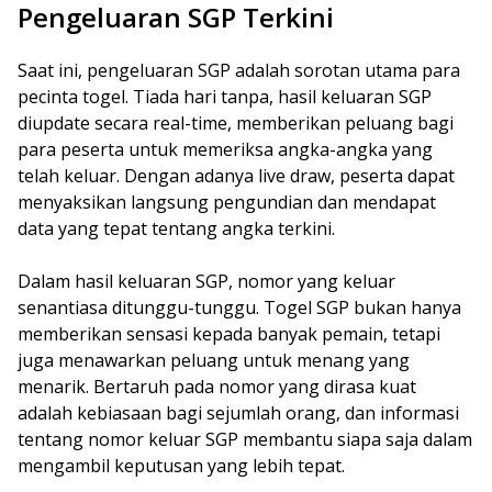
Pengeluaran SGP Terkini
Saat ini, pengeluaran SGP adalah sorotan utama para
pecinta togel. Tiada hari tanpa, hasil keluaran SGP
diupdate secara real-time, memberikan peluang bagi
para peserta untuk memeriksa angka-angka yang
telah keluar. Dengan adanya live draw, peserta dapat
menyaksikan langsung pengundian dan mendapat
data yang tepat tentang angka terkini.
Dalam hasil keluaran SGP, nomor yang keluar
senantiasa ditunggu-tunggu. Togel SGP bukan hanya
memberikan sensasi kepada banyak pemain, tetapi
juga menawarkan peluang untuk menang yang
menarik. Bertaruh pada nomor yang dirasa kuat
adalah kebiasaan bagi sejumlah orang, dan informasi
tentang nomor keluar SGP membantu siapa saja dalam
mengambil keputusan yang lebih tepat.