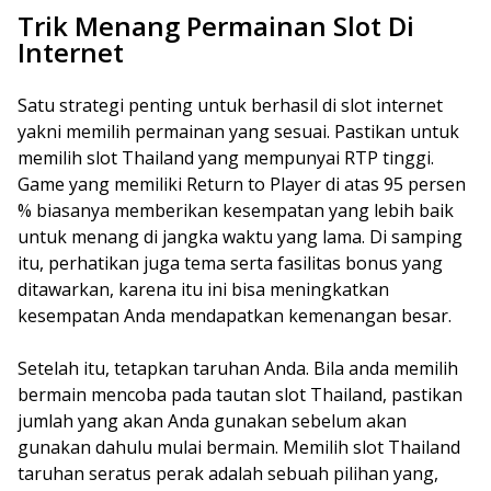
Trik Menang Permainan Slot Di
Internet
Satu strategi penting untuk berhasil di slot internet
yakni memilih permainan yang sesuai. Pastikan untuk
memilih slot Thailand yang mempunyai RTP tinggi.
Game yang memiliki Return to Player di atas 95 persen
% biasanya memberikan kesempatan yang lebih baik
untuk menang di jangka waktu yang lama. Di samping
itu, perhatikan juga tema serta fasilitas bonus yang
ditawarkan, karena itu ini bisa meningkatkan
kesempatan Anda mendapatkan kemenangan besar.
Setelah itu, tetapkan taruhan Anda. Bila anda memilih
bermain mencoba pada tautan slot Thailand, pastikan
jumlah yang akan Anda gunakan sebelum akan
gunakan dahulu mulai bermain. Memilih slot Thailand
taruhan seratus perak adalah sebuah pilihan yang,