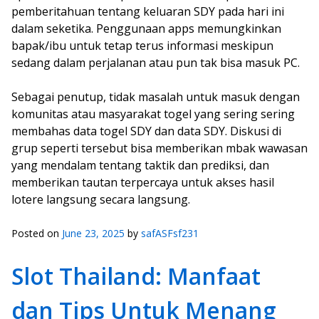
pemberitahuan tentang keluaran SDY pada hari ini
dalam seketika. Penggunaan apps memungkinkan
bapak/ibu untuk tetap terus informasi meskipun
sedang dalam perjalanan atau pun tak bisa masuk PC.
Sebagai penutup, tidak masalah untuk masuk dengan
komunitas atau masyarakat togel yang sering sering
membahas data togel SDY dan data SDY. Diskusi di
grup seperti tersebut bisa memberikan mbak wawasan
yang mendalam tentang taktik dan prediksi, dan
memberikan tautan terpercaya untuk akses hasil
lotere langsung secara langsung.
Posted on
June 23, 2025
by
safASFsf231
Slot Thailand: Manfaat
dan Tips Untuk Menang