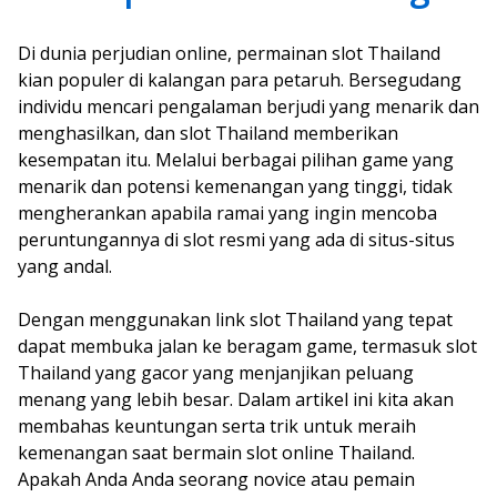
Di dunia perjudian online, permainan slot Thailand
kian populer di kalangan para petaruh. Bersegudang
individu mencari pengalaman berjudi yang menarik dan
menghasilkan, dan slot Thailand memberikan
kesempatan itu. Melalui berbagai pilihan game yang
menarik dan potensi kemenangan yang tinggi, tidak
mengherankan apabila ramai yang ingin mencoba
peruntungannya di slot resmi yang ada di situs-situs
yang andal.
Dengan menggunakan link slot Thailand yang tepat
dapat membuka jalan ke beragam game, termasuk slot
Thailand yang gacor yang menjanjikan peluang
menang yang lebih besar. Dalam artikel ini kita akan
membahas keuntungan serta trik untuk meraih
kemenangan saat bermain slot online Thailand.
Apakah Anda Anda seorang novice atau pemain