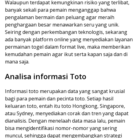
Walaupun terdapat kemungkinan risiko yang terlibat,
banyak sekali para pemain menganggap bahwa
pengalaman bermain dan peluang agar meraih
penghargaan besar menawarkan seru yang unik.
Seiring dengan perkembangan teknologis, sekarang
ada banyak platform online yang menyediakan layanan
permainan togel dalam format live, maka memberikan
kemudahan pemain agar ikut serta kapan saja dan di
mana saja.
Analisa informasi Toto
Informasi toto merupakan data yang sangat krusial
bagi para pemain dan pecinta toto. Setiap hasil
keluaran toto, entah itu toto Hongkong, Singapore,
atau Sydney, menyediakan corak dan tren yang dapat
dianalisis. Dengan menelaah data masa lalu, pemain
bisa mengidentifikasi nomor-nomor yang sering
muncul, sehingga dapat mengembangkan strategi