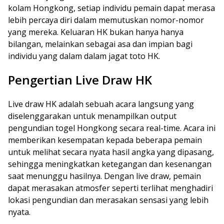
kolam Hongkong, setiap individu pemain dapat merasa
lebih percaya diri dalam memutuskan nomor-nomor
yang mereka. Keluaran HK bukan hanya hanya
bilangan, melainkan sebagai asa dan impian bagi
individu yang dalam dalam jagat toto HK.
Pengertian Live Draw HK
Live draw HK adalah sebuah acara langsung yang
diselenggarakan untuk menampilkan output
pengundian togel Hongkong secara real-time. Acara ini
memberikan kesempatan kepada beberapa pemain
untuk melihat secara nyata hasil angka yang dipasang,
sehingga meningkatkan ketegangan dan kesenangan
saat menunggu hasilnya. Dengan live draw, pemain
dapat merasakan atmosfer seperti terlihat menghadiri
lokasi pengundian dan merasakan sensasi yang lebih
nyata.