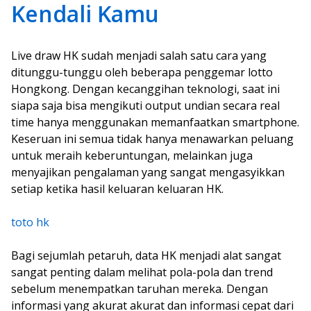
Kendali Kamu
Live draw HK sudah menjadi salah satu cara yang
ditunggu-tunggu oleh beberapa penggemar lotto
Hongkong. Dengan kecanggihan teknologi, saat ini
siapa saja bisa mengikuti output undian secara real
time hanya menggunakan memanfaatkan smartphone.
Keseruan ini semua tidak hanya menawarkan peluang
untuk meraih keberuntungan, melainkan juga
menyajikan pengalaman yang sangat mengasyikkan
setiap ketika hasil keluaran keluaran HK.
toto hk
Bagi sejumlah petaruh, data HK menjadi alat sangat
sangat penting dalam melihat pola-pola dan trend
sebelum menempatkan taruhan mereka. Dengan
informasi yang akurat akurat dan informasi cepat dari