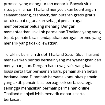
promosi yang menggiurkan menarik. Banyak situs
situs permainan Thailand menyediakan keuntungan
selamat datang, cashback, dan putaran gratis gratis
untuk dapat digunakan sebagai pemain agar
memperbesar peluang menang. Dengan
memanfaatkan link link permainan Thailand yang yang
tepat, pemain bisa mendapatkan beragam promo yang
menarik yang tidak dilewatkan.
Terakhir, bermain di slot Thailand Gacor Slot Thailand
menawarkan pentas bermain yang menyenangkan dan
menyenangkan. Dengan hadirnya grafis yang luar
biasa serta fitur permainan baru, pemain akan betah
berlama-lama. Ditambah bersama komunitas pemain
yang aktif, pemain bisa berbagi trik serta strategi,
sehingga menjadikan bermain permainan online
Thailand menjadi lebih menarik menarik serta
berkesan.