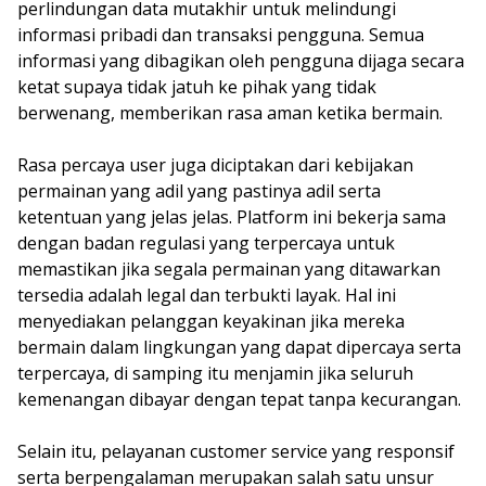
perlindungan data mutakhir untuk melindungi
informasi pribadi dan transaksi pengguna. Semua
informasi yang dibagikan oleh pengguna dijaga secara
ketat supaya tidak jatuh ke pihak yang tidak
berwenang, memberikan rasa aman ketika bermain.
Rasa percaya user juga diciptakan dari kebijakan
permainan yang adil yang pastinya adil serta
ketentuan yang jelas jelas. Platform ini bekerja sama
dengan badan regulasi yang terpercaya untuk
memastikan jika segala permainan yang ditawarkan
tersedia adalah legal dan terbukti layak. Hal ini
menyediakan pelanggan keyakinan jika mereka
bermain dalam lingkungan yang dapat dipercaya serta
terpercaya, di samping itu menjamin jika seluruh
kemenangan dibayar dengan tepat tanpa kecurangan.
Selain itu, pelayanan customer service yang responsif
serta berpengalaman merupakan salah satu unsur