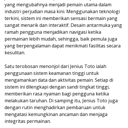
yang mengubahnya menjadi pemain utama dalam
industri perjudian masa kini. Menggunakan teknologi
terkini, sistem ini memberikan sensasi bermain yang
sangat menarik dan interaktif. Desain antarmuka yang
ramah pengguna menjadikan navigasi ketika
permainan lebih mudah, sehingga, baik pemula juga
yang berpengalaman dapat menikmati fasilitas secara
kesulitan.
Satu terobosan menonjol dari Jenius Toto ialah
penggunaan sistem keamanan tinggi untuk
mengamankan data dan aktivitas pemain. Setiap di
sistem ini dilengkapi dengan sandi tingkat tinggi,
memberikan rasa nyaman bagi pengguna ketika
melakukan taruhan. Di samping itu, Jenius Toto juga
dengan rutin menghadirkan pembaruan untuk
mengatasi kemungkinan ancaman dan menjaga
integritas permainan.