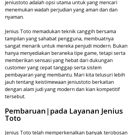
jeniustoto adalah opsi utama untuk yang mencari
menemukan wadah perjudian yang aman dan dan
nyaman.
Jenius Toto memadukan teknik canggih bersama
tampilan yang sahabat pengguna, membuatnya
sangat menarik untuk mereka penjudi modern. Bukan
hanya menyediakan beraneka tipe game, tetapi serta
memberikan sensasi yang hebat dari dukungan
customer yang cepat tanggap serta sistem
pembayaran yang membantu. Mari kita telusuri lebih
jauh tentang keistimewaan jeniustoto berkaitan
dengan alam judi yang modern dan kian kompetitif
tersebut.
Pembaruan|pada Layanan Jenius
Toto
Jenius Toto telah memperkenalkan banyak terobosan