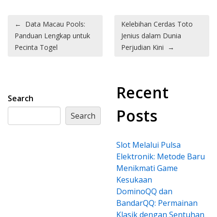
Post navigation
←
Data Macau Pools:
Kelebihan Cerdas Toto
Panduan Lengkap untuk
Jenius dalam Dunia
Pecinta Togel
Perjudian Kini
→
Recent
Search
Posts
Search
Slot Melalui Pulsa
Elektronik: Metode Baru
Menikmati Game
Kesukaan
DominoQQ dan
BandarQQ: Permainan
Klasik dengan Sentuhan