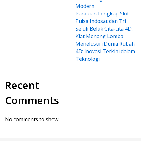
Modern
Panduan Lengkap Slot
Pulsa Indosat dan Tri
Seluk Beluk Cita-cita 4D:
Kiat Menang Lomba
Menelusuri Dunia Rubah
4D: Inovasi Terkini dalam
Teknologi
Recent
Comments
No comments to show.