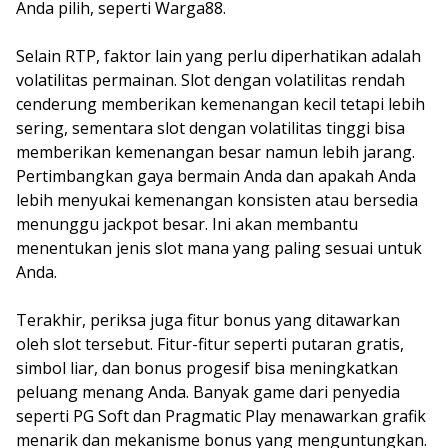
Anda pilih, seperti Warga88.
Selain RTP, faktor lain yang perlu diperhatikan adalah
volatilitas permainan. Slot dengan volatilitas rendah
cenderung memberikan kemenangan kecil tetapi lebih
sering, sementara slot dengan volatilitas tinggi bisa
memberikan kemenangan besar namun lebih jarang.
Pertimbangkan gaya bermain Anda dan apakah Anda
lebih menyukai kemenangan konsisten atau bersedia
menunggu jackpot besar. Ini akan membantu
menentukan jenis slot mana yang paling sesuai untuk
Anda.
Terakhir, periksa juga fitur bonus yang ditawarkan
oleh slot tersebut. Fitur-fitur seperti putaran gratis,
simbol liar, dan bonus progesif bisa meningkatkan
peluang menang Anda. Banyak game dari penyedia
seperti PG Soft dan Pragmatic Play menawarkan grafik
menarik dan mekanisme bonus yang menguntungkan.