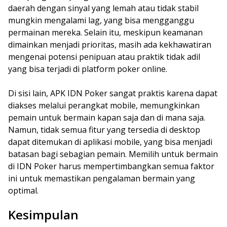
daerah dengan sinyal yang lemah atau tidak stabil
mungkin mengalami lag, yang bisa mengganggu
permainan mereka. Selain itu, meskipun keamanan
dimainkan menjadi prioritas, masih ada kekhawatiran
mengenai potensi penipuan atau praktik tidak adil
yang bisa terjadi di platform poker online.
Di sisi lain, APK IDN Poker sangat praktis karena dapat
diakses melalui perangkat mobile, memungkinkan
pemain untuk bermain kapan saja dan di mana saja.
Namun, tidak semua fitur yang tersedia di desktop
dapat ditemukan di aplikasi mobile, yang bisa menjadi
batasan bagi sebagian pemain. Memilih untuk bermain
di IDN Poker harus mempertimbangkan semua faktor
ini untuk memastikan pengalaman bermain yang
optimal.
Kesimpulan