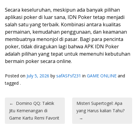
Secara keseluruhan, meskipun ada banyak pilihan
aplikasi poker di luar sana, IDN Poker tetap menjadi
salah satu yang terbaik. Kombinasi antara kualitas
permainan, kemudahan penggunaan, dan keamanan
membuatnya menonjol di pasar. Bagi para pencinta
poker, tidak diragukan lagi bahwa APK IDN Poker
adalah pilihan yang tepat untuk memenuhi kebutuhan
bermain poker secara online.
Posted on
July 5, 2026
by
safASFsf231
in
GAME ONLINE
and
tagged .
Post navigation
←
Domino QQ: Taktik
Misteri Supertogel: Apa
Jitu Kemenangan di
yang Harus kalian Tahu?
Game Kartu Remi Favorit
→