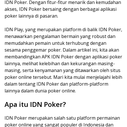
IDN Poker. Dengan fitur-fitur menarik dan kemudahan
akses, IDN Poker bersaing dengan berbagai aplikasi
poker lainnya di pasaran.
IDN Play, yang merupakan platform di balik IDN Poker,
menawarkan pengalaman bermain yang robust dan
memudahkan pemain untuk terhubung dengan
sesama penggemar poker. Dalam artikel ini, kita akan
membandingkan APK IDN Poker dengan aplikasi poker
lainnya, melihat kelebihan dan kekurangan masing-
masing, serta kenyamanan yang ditawarkan oleh situs
poker online tersebut. Mari kita mulai menjelajahi lebih
dalam tentang IDN Poker dan platform-platform
lainnya dalam dunia poker online.
Apa itu IDN Poker?
IDN Poker merupakan salah satu platform permainan
poker online yang sangat populer di Indonesia dan