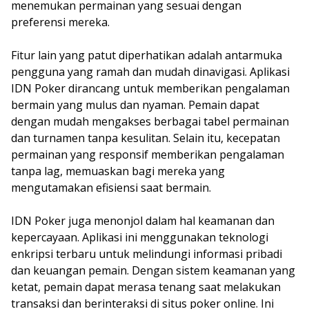
menemukan permainan yang sesuai dengan
preferensi mereka.
Fitur lain yang patut diperhatikan adalah antarmuka
pengguna yang ramah dan mudah dinavigasi. Aplikasi
IDN Poker dirancang untuk memberikan pengalaman
bermain yang mulus dan nyaman. Pemain dapat
dengan mudah mengakses berbagai tabel permainan
dan turnamen tanpa kesulitan. Selain itu, kecepatan
permainan yang responsif memberikan pengalaman
tanpa lag, memuaskan bagi mereka yang
mengutamakan efisiensi saat bermain.
IDN Poker juga menonjol dalam hal keamanan dan
kepercayaan. Aplikasi ini menggunakan teknologi
enkripsi terbaru untuk melindungi informasi pribadi
dan keuangan pemain. Dengan sistem keamanan yang
ketat, pemain dapat merasa tenang saat melakukan
transaksi dan berinteraksi di situs poker online. Ini