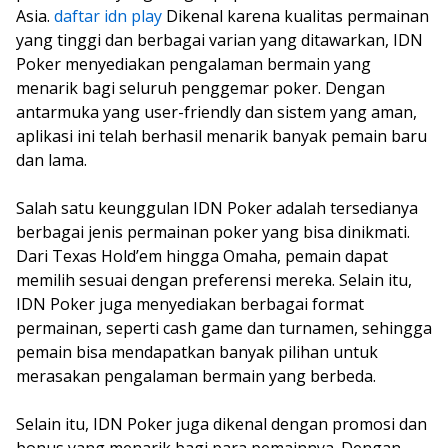
Asia.
daftar idn play
Dikenal karena kualitas permainan
yang tinggi dan berbagai varian yang ditawarkan, IDN
Poker menyediakan pengalaman bermain yang
menarik bagi seluruh penggemar poker. Dengan
antarmuka yang user-friendly dan sistem yang aman,
aplikasi ini telah berhasil menarik banyak pemain baru
dan lama.
Salah satu keunggulan IDN Poker adalah tersedianya
berbagai jenis permainan poker yang bisa dinikmati.
Dari Texas Hold’em hingga Omaha, pemain dapat
memilih sesuai dengan preferensi mereka. Selain itu,
IDN Poker juga menyediakan berbagai format
permainan, seperti cash game dan turnamen, sehingga
pemain bisa mendapatkan banyak pilihan untuk
merasakan pengalaman bermain yang berbeda.
Selain itu, IDN Poker juga dikenal dengan promosi dan