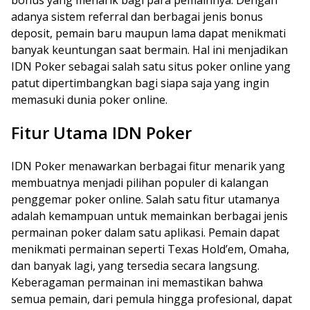
bonus yang menarik bagi para pemainnya. Dengan
adanya sistem referral dan berbagai jenis bonus
deposit, pemain baru maupun lama dapat menikmati
banyak keuntungan saat bermain. Hal ini menjadikan
IDN Poker sebagai salah satu situs poker online yang
patut dipertimbangkan bagi siapa saja yang ingin
memasuki dunia poker online.
Fitur Utama IDN Poker
IDN Poker menawarkan berbagai fitur menarik yang
membuatnya menjadi pilihan populer di kalangan
penggemar poker online. Salah satu fitur utamanya
adalah kemampuan untuk memainkan berbagai jenis
permainan poker dalam satu aplikasi. Pemain dapat
menikmati permainan seperti Texas Hold’em, Omaha,
dan banyak lagi, yang tersedia secara langsung.
Keberagaman permainan ini memastikan bahwa
semua pemain, dari pemula hingga profesional, dapat