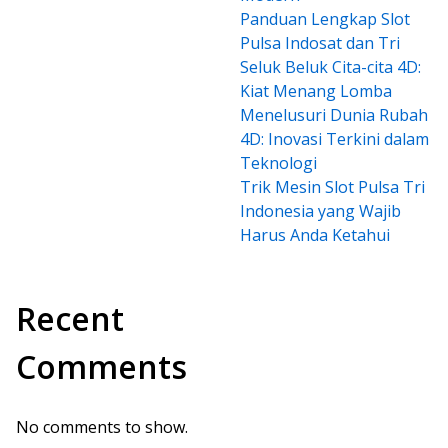
Panduan Lengkap Slot
Pulsa Indosat dan Tri
Seluk Beluk Cita-cita 4D:
Kiat Menang Lomba
Menelusuri Dunia Rubah
4D: Inovasi Terkini dalam
Teknologi
Trik Mesin Slot Pulsa Tri
Indonesia yang Wajib
Harus Anda Ketahui
Recent
Comments
No comments to show.