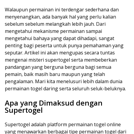
Walaupun permainan ini terdengar sederhana dan
menyenangkan, ada banyak hal yang perlu kalian
sebelum sebelum melangkah lebih jauh. Dari
mengetahui mekanisme permainan sampai
mengetahui bahaya yang dapat dihadapi, sangat
penting bagi peserta untuk punya pemahaman yang
seputar. Artikel ini akan mengupas secara tuntas
mengenai misteri supertogel serta membeberkan
pandangan yang berguna berguna bagi semua
pemain, baik masih baru maupun yang telah
pengalaman. Mari kita menelusuri lebih dalam dunia
permainan togel daring serta seluruh seluk-beluknya.
Apa yang Dimaksud dengan
Supertogel
Supertogel adalah platform permainan togel online
yang menawarkan berbagai tipe permainan togel dari