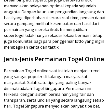
Di samping itu, supertogel juga bertekad untuk
menyediakan pelayanan optimal kepada sejumlah
anggota. Dengan keunikan pengundian langsung dan
hasil yang diperbaharui secara real-time, pemain dapat
secara gampang melihat kesempatan dan hasil dari
permainan yang mereka ikuti. Ini menjadikan
supertogel tidak hanya sekadar lokasi bermain, tetapi
juga komunitas bagi para penggemar lotto yang ingin
membagikan cerita dan taktik.
Jenis-Jenis Permainan Togel Online
Permainan Togel online saat ini telah menjadi trend
yang sangat populer di kalangan masyarakat
masyarakat. Salah satu tipe yang paling banyak
diminati adalah Togel Singapura. Permainan ini
terkenal dengan sistem permainan yang fair dan
transparan, serta undian yang secara langsung setiap
hari. Togel Singapura menyediakan banyak tipe bet,