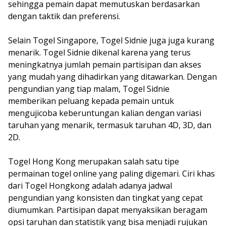
sehingga pemain dapat memutuskan berdasarkan
dengan taktik dan preferensi.
Selain Togel Singapore, Togel Sidnie juga juga kurang
menarik. Togel Sidnie dikenal karena yang terus
meningkatnya jumlah pemain partisipan dan akses
yang mudah yang dihadirkan yang ditawarkan. Dengan
pengundian yang tiap malam, Togel Sidnie
memberikan peluang kepada pemain untuk
mengujicoba keberuntungan kalian dengan variasi
taruhan yang menarik, termasuk taruhan 4D, 3D, dan
2D.
Togel Hong Kong merupakan salah satu tipe
permainan togel online yang paling digemari. Ciri khas
dari Togel Hongkong adalah adanya jadwal
pengundian yang konsisten dan tingkat yang cepat
diumumkan. Partisipan dapat menyaksikan beragam
opsi taruhan dan statistik yang bisa menjadi rujukan