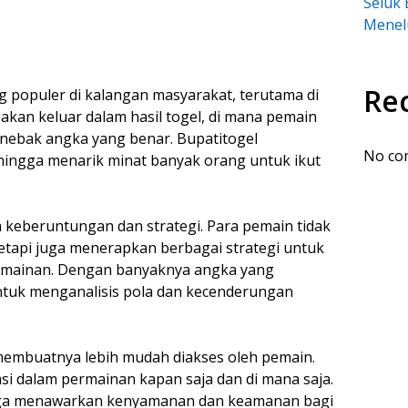
Seluk 
Menelu
Re
g populer di kalangan masyarakat, terutama di
 akan keluar dalam hasil togel, di mana pemain
nebak angka yang benar. Bupatitogel
No co
hingga menarik minat banyak orang untuk ikut
 keberuntungan dan strategi. Para pemain tidak
tapi juga menerapkan berbagai strategi untuk
mainan. Dengan banyaknya angka yang
ntuk menganalisis pola dan kecenderungan
, membuatnya lebih mudah diakses oleh pemain.
asi dalam permainan kapan saja dan di mana saja.
 juga menawarkan kenyamanan dan keamanan bagi