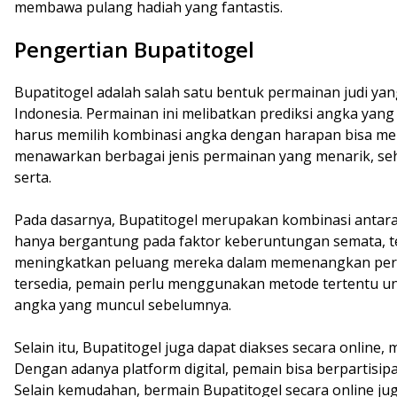
membawa pulang hadiah yang fantastis.
Pengertian Bupatitogel
Bupatitogel adalah salah satu bentuk permainan judi yan
Indonesia. Permainan ini melibatkan prediksi angka yang
harus memilih kombinasi angka dengan harapan bisa me
menawarkan berbagai jenis permainan yang menarik, se
serta.
Pada dasarnya, Bupatitogel merupakan kombinasi antara
hanya bergantung pada faktor keberuntungan semata, te
meningkatkan peluang mereka dalam memenangkan per
tersedia, pemain perlu menggunakan metode tertentu u
angka yang muncul sebelumnya.
Selain itu, Bupatitogel juga dapat diakses secara online
Dengan adanya platform digital, pemain bisa berpartisip
Selain kemudahan, bermain Bupatitogel secara online